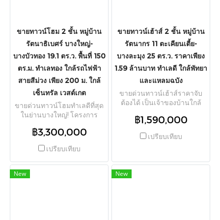
อำนวยความสะดวกใน
เงียบสงบเป็นส่วนตัว สิ่งอำนวย
โครงการครบ ทั้งสระว่ายน้ำ,
ความสะดวกครบครัน สระว่าย
ฟิตเนส และ Co-Working
น้ำ, ฟิตเนส, สวนสาธารณะ,
Space ทำเลศักยภาพสูง เดิน
ขายทาวน์โฮม 2 ชั้น หมู่บ้าน
ขายทาวน์เฮ้าส์ 2 ชั้น หมู่บ้าน
สนามเด็กเล่น และระบบรักษา
ทางถึง MRT สถานีสามแยก
ความปลอดภัย 24 ชม. ทำเล
รัตนาธิเบศร์ บางใหญ่-
รัตนากร 11 ตะเคียนเตี้ย-
ไฟฉาย เพียง 3 นาที เชื่อมต่อ
ศักยภาพใกล้มหาวิทยาลัยมหิดล
บางบัวทอง 19.1 ตร.ว. พื้นที่ 150
บางละมุง 25 ตร.ว. ราคาเพียง
ถนนจรัญสนิทวงศ์, ถนน
ศาลายา, เซ็นทรัล ศาลายา,
ราชพฤกษ์ เข้าสู่สาทร สีลม
ตร.ม. ทำเลทอง ใกล้รถไฟฟ้า
1.59 ล้านบาท ทำเลดี ใกล้พัทยา
ตลาดศาลายา, โรงพยาบาล
พระนคร และปิ่นเกล้า ได้อย่าง
สายสีม่วง เพียง 200 ม. ใกล้
ศาลายา และโรงเรียนกาญจนา
และแหลมฉบัง
รวดเร็ว รายล้อมด้วยสิ่งอำนวย
ภิเษกวิทยาลัย นครปฐม
เซ็นทรัล เวสต์เกต
ขายด่วนทาวน์เฮ้าส์ราคาจับ
ความสะดวกชั้นนำ อาทิ Makro
ต้องได้ เป็นเจ้าของบ้านใกล้
จรัญฯ (3 นาที), Foodland (5
ขายด่วนทาวน์โฮมทำเลดีที่สุด
พัทยาได้ง่ายๆ ในราคาเพียง
นาที), โรงพยาบาลศิริราช, โรง
ในย่านบางใหญ่! โครงการ
฿1,590,000
1.59 ล้านบาท! โครงการ
พยาบาลธนบุรี, โรงเรียน
หมู่บ้านรัตนาธิเบศร์ ตั้งอยู่
฿3,300,000
หมู่บ้านรัตนากร 11 ตั้งอยู่ใน
อนุบาลนานาชาติเค็นชิงตัน
ต.บางรักพัฒนา อ.บางบัวทอง
เปรียบเทียบ
ซอยตะเคียนเตี้ย 7 ต.ตะเคียน
และเซ็นทรัล ปิ่นเกล้า
จ.นนทบุรี เนื้อที่ดิน 19.1 ตร.ว.
เปรียบเทียบ
เตี้ย อ.บางละมุง จ.ชลบุรี เนื้อที่
พื้นที่ใช้สอยกว้างขวางประมาณ
ดินกว้างขวาง 25 ตร.ว. พื้นที่
150 ตร.ม. ฟังก์ชัน 2 ห้องนอน 2
ใช้สอยประมาณ 100 ตร.ม.
ห้องน้ำ ตัวบ้านโครงสร้างแข็ง
New
New
ฟังก์ชัน 2 ห้องนอน 1 ห้องน้ำ
แรง ตั้งอยู่ในยูนิตทำเลศักยภาพ
จัดสรรพื้นที่ลงตัว เหมาะทั้งอยู่
สูงในย่านเจริญเติบโต การเดิน
อาศัยเองผ่อนสบายกว่าเช่า หรือ
ทางสะดวกสบายสูงสุด จุดเด่น
ซื้อลงทุนปล่อยเช่ากำไรคุ้มค่า
สำคัญเพียง 200 เมตร ถึง
ทำเลดีเดินทางสะดวก แวดล้อม
รถไฟฟ้าสายสีม่วง เดินเข้า-ออก