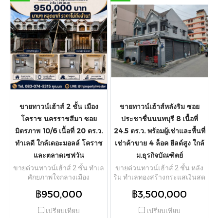
ขายทาวน์เฮ้าส์ 2 ชั้น เมือง
ขายทาวน์เฮ้าส์หลังริม ซอย
โคราช นครราชสีมา ซอย
ประชาชื่นนนทบุรี 8 เนื้อที่
มิตรภาพ 10/6 เนื้อที่ 20 ตร.ว.
24.5 ตร.ว. พร้อมผู้เช่าและพื้นที่
ทำเลดี ใกล้เดอะมอลล์ โคราช
เช่าค้าขาย 4 ล็อค ยีลด์สูง ใกล้
และตลาดเซฟวัน
ม.ธุรกิจบัณฑิตย์
ขายด่วนทาวน์เฮ้าส์ 2 ชั้น ทำเล
ขายด่วนทาวน์เฮ้าส์ 2 ชั้น หลัง
ศักยภาพใจกลางเมือง
ริม ทำเลทองสร้างกระแสเงินสด
นครราชสีมา! ตั้งอยู่ในซอย
(Cash Flow) เหมาะสำหรับนัก
฿950,000
฿3,500,000
มิตรภาพ 10/6 (ชุมชนมิตรภาพ
ลงทุนอสังหาริมทรัพย์! ตั้งอยู่ใน
พัฒนา) ต.ในเมือง อ.เมือง
ซอยประชาชื่นนนทบุรี 8
เปรียบเทียบ
เปรียบเทียบ
นครราชสีมา จ.นครราชสีมา
ต.บางเขน อ.เมืองนนทบุรี