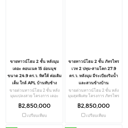
โครงการกว้าง 10 เมตร ได้
นอน 2 ห้องน้ำ โดดเด่นด้วย
ความเป็นส่วนตัวสูงเพราะหน้า
ตำแหน่งหลังมุมได้พื้นที่สวน
บ้านโปร่งโล่ง ไม่มีบ้านตรงข้าม
ข้างบ้านและความเป็นส่วนตัว
ฟังก์ชัน 3 ห้องนอน 3 ห้องน้ำ
สูง หน้าบ้านโล่งโปร่งไม่ชน
สามารถจอดรถได้รวมสูงสุด 4
บ้านใคร จอดรถหน้าบ้านได้
คัน (ในบ้าน 2 คัน และหน้าบ้าน
สบายๆ ถึง 2 คัน แถมฟรีแอร์ 5
มีหลังคาจอดเพิ่มได้ 2 คัน)
เครื่อง การเดินทางสะดวกสบาย
สภาพดีเยี่ยม เหมาะสำหรับปรับ
เชื่อมต่อถนนศรีนครินทร์ ถนน
ทำเป็นโฮมออฟฟิศ สำนักงาน
เทพารักษ์ และทางด่วนบางพลี-
หรือบริษัทขนาดเล็กถึงกลาง
สุขสวัสดิ์ (กาญจนาภิเษก) มีรถ
แถมฟรีแอร์ 4 เครื่อง โต๊ะ
สองแถววิ่งผ่านหน้าหมู่บ้าน ใกล้
ทำงาน ชั้นวางเอกสาร ชุดครัว
ขายทาวน์โฮม 2 ชั้น หลังมุม
ขายทาวน์โฮม 2 ชั้น ภัทรไพร
ตลาดแพรกษาและโรบินสัน
ตู้เย็น ปั๊มน้ำ และแทงค์น้ำ พร้อม
เดอะ คอนเนค 15 อ่อนนุช
เวท 2 ปทุม-สามโคก 27.9
สมุทรปราการ
ใช้งานทันที ค่าส่วนกลางถูก
ขนาด 24.9 ตร.ว. ทิศใต้ ต่อเติม
ตร.ว. หลังมุม มีระเบียงริมน้ำ
มากเพียง 300 บาท/เดือน ทำเล
ดีเดินทางสะดวกใกล้ อิมแพ็ค
เต็ม ใกล้ APL บ้านทับช้าง
และสวนข้างบ้าน
อารีน่า เมืองทองธานี, มสธ.,
ขายด่วนทาวน์โฮม 2 ชั้น หลัง
ขายด่วนทาวน์โฮม 2 ชั้น หลัง
โลตัส ติวานนท์ และเซ็นทรัล
มุมแปลงสวย โครงการ เดอะ
มุมสุดพิเศษ โครงการ ภัทรไพร
แจ้งวัฒนะ
คอนเนค 15 อ่อนนุช (The
เวท 2 ปทุม-สามโคก (Phatra
฿2,850,000
฿2,850,000
Connect 15 Onnut) ตั้งอยู่บน
Private 2) บนถนนปทุมธานี-
ถนนเฉลิมพระเกียรติ ร.9 ซอย
สามโคก เนื้อที่กว้างขวาง 27.9
เปรียบเทียบ
เปรียบเทียบ
87 แขวงประเวศ เขตประเวศ
ตร.ว. พื้นที่ใช้สอย 100 ตร.ม.
กรุงเทพมหานคร เนื้อที่ดิน
ฟังก์ชันลงตัว 3 ห้องนอน 2