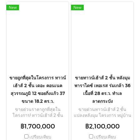
25.9 ตร.ว. พื้นที่ใช้สอย 95.55
600 ตร.ม. แต่ละคูหาดีไซน์
New
New
ตร.ม. ตัวบ้านหันหน้าทิศเหนือ
ฟังก์ชันเป็นระบบ 2 ห้องนอน 2
รับลมดี ฟังก์ชันลงตัวขนาด 3
ห้องน้ำ พร้อมที่จอดรถส่วนตัว
ห้องนอน 2 ห้องน้ำ จอดรถได้ 2
ด้านหน้าตึก ตัวตึกรีโนเวท
คัน โดดเด่นด้วยพื้นที่ข้างบ้านปู
ปรับปรุงใหม่เรียบร้อยแล้ว
พื้นปูนพร้อมใช้งาน และการต่อ
สภาพสวยพร้อมเข้าอยู่หรือ
เติมหลังคาหลังบ้านเรียบร้อย
ดำเนินกิจการต่อได้ทันที ทำเล
แถมเครื่องปรับอากาศ ผ้าม่าน
ศักยภาพเมืองท่องเที่ยวพัทยาใต้-
ทั้งหลัง ปั๊มน้ำ และแทงก์น้ำ
จอมเทียน เหมาะสำหรับซื้อ
พร้อมย้ายเข้าอยู่ได้ทันที
ลงทุนต่อยอดทำห้องพักราย
โครงการเดินทางสะดวกใกล้
เดือน ห้องเช่าพนักงาน หรือทำ
วงแหวนรอบนอกกาญจนาภิเษก
ออฟฟิศ แหล่งท่องเที่ยวคึกคัก
และโรงเรียนเตรียมอุดมศึกษา
เดินทางสะดวกใกล้ถนนสุขุมวิท
ขายถูกที่สุดในโครงการ ทาวน์
ขายทาวน์เฮ้าส์ 2 ชั้น หลังมุม
พัฒนาการ ปทุมธานี
มิโมซ่า พัทยา ตลาดน้ำ 4 ภาค
เฮ้าส์ 2 ชั้น เดอะ คอนเนค
พาราไดซ์ เทอเรส ร่มเกล้า 36
และหาดจอมเทียน
สุวรรณภูมิ 12 ซอยกิ่งแก้ว 37
เนื้อที่ 28 ตร.ว. ทำเล
ขนาด 18.2 ตร.ว.
ลาดกระบัง
ขายด่วนราคาถูกที่สุดใน
ขายด่วนทาวน์เฮ้าส์ 2 ชั้น
โครงการ! ทาวน์เฮ้าส์ 2 ชั้น
แปลงหลังมุม โครงการ หมู่บ้าน
โครงการ เดอะ คอนเนค
พาราไดซ์ เทอเรส ร่มเกล้า 36
฿1,700,000
฿2,100,000
สุวรรณภูมิ 12 (The Connect
(Paradise Terrace) ทำเล
Suvarnabhumi 12) ในซอยกิ่ง
ศักยภาพลาดกระบัง เนื้อที่กว้าง
เปรียบเทียบ
เปรียบเทียบ
แก้ว 37 ตำบลราชาเทวะ อำเภอ
ขวาง 28 ตร.ว. พื้นที่ใช้สอย