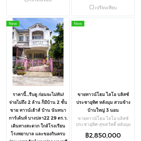
ห้องรับแขก จอดรถได้ 1 คัน
ฟรีสินเชื่อ ใกล้เซ็นทรัลพระราม
เปรียบเทียบ
พร้อมบิวท์อินเคาน์เตอร์ครัว
2 TPI-3235
และแอร์ 3 เครื่อง ตัวซอยกว้าง
ขวางเดินทางเข้า-ออกสะดวก
New
New
เชื่อมต่อทางลัดได้หลายเส้นทาง
ทั้งลาดปลาเค้า, เกษตร-นวมิ
นทร์, พหลโยธิน และลาดพร้าว
ห่างจากสถานีรถไฟฟ้า BTS
สายสีเขียวเพียง 10 นาที เหมาะ
สำหรับอยู่อาศัยหรือปรับทำโฮม
ออฟฟิศ
ราคานี้...รีบดู ก่อนจะไม่ทัน!
ขายทาวน์โฮม ไลโอ บลิสซ์
จ่ายไม่ถึง 2 ล้าน ก็มีบ้าน 2 ชั้น
ประชาอุทิศ หลังมุม สวนข้าง
ขาย ทาวน์เฮ้าส์ บ้าน นันทนา
บ้านใหญ่ 3 นอน
การ์เด้นท์ บางปลา22 29 ตร.ว.
ขายทาวน์โฮม ไลโอ บลิสซ์
ประชาอุทิศ-สุขสวัสดิ์ หลังมุม
เดินทางสะดวก ใกล้โรงเรียน
41 ตร.วา 125 ตร.ม. 3 นอน สวน
โรงพยาบาล และของกินครบ
฿2,850,000
ข้างบ้านใหญ่ หลังเดียวใน