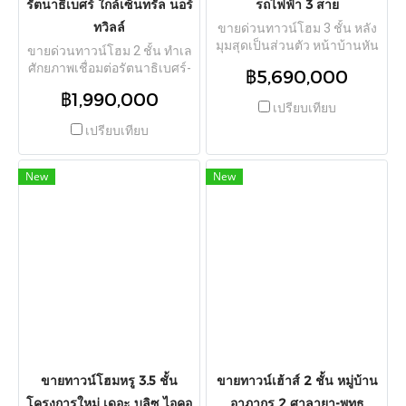
รัตนาธิเบศร์ ใกล้เซ็นทรัล นอร์
รถไฟฟ้า 3 สาย
The Crystal SB ราชพฤกษ์,
ทวิลล์
ขายด่วนทาวน์โฮม 3 ชั้น หลัง
ตลาดพระราม 5, โรงเรียนเด่น
มุมสุดเป็นส่วนตัว หน้าบ้านหัน
หล้า พระราม 5 และ
ขายด่วนทาวน์โฮม 2 ชั้น ทำเล
ทิศสวนสาธารณะส่วนกลาง ไม่
มหาวิทยาลัยราชพฤกษ์
ศักยภาพเชื่อมต่อรัตนาธิเบศร์-
฿5,690,000
ติดกับใคร! โครงการ ทาวน์พลัส
แคราย ตั้งอยู่ในซอย
฿1,990,000
หัวหมาก-รามคำแหง (Town
รัตนาธิเบศร์ 22 แยก 4 ต.บาง
เปรียบเทียบ
Plus Hua Mak -
กระสอ อ.เมืองนนทบุรี
เปรียบเทียบ
Ramkhamhaeng) โดยแสนสิริ
จ.นนทบุรี เนื้อที่ดิน 19.5 ตร.ว.
ตั้งอยู่ในซอยกรุงเทพกรีฑา 7
พื้นที่ใช้สอยประมาณ 110 ตร.ม.
แขวงหัวหมาก เขตบางกะปิ
ทิศตะวันออกรับลมและ
New
New
กรุงเทพมหานคร ขนาดที่ดิน
แสงแดดเช้า ฟังก์ชันครบครัน 3
22.9 ตร.ว. พื้นที่ใช้สอยกว้าง
ห้องนอน 2 ห้องน้ำ ห้องรับแขก
ขวาง 179 ตร.ม. หน้ากว้าง 5
ห้องครัว ห้องเก็บของ และ 1 ที่
เมตร ฟังก์ชัน 3 ห้องนอน 4
จอดรถในบ้าน ตัวบ้านสภาพดี
ห้องน้ำ 1 ห้องครัว 1 ห้องนั่งเล่น
มาก ไม่ต้องรีโนเวทหนัก ใน
และ 2 ที่จอดรถ ตัวบ้านรีโนเวท
ราคาพิเศษเพียง 1,990,000 บาท
ใหม่ทั้งหลัง สภาพสวยพร้อมเข้า
เพียง 2 นาทีถึงถนนใหญ่
อยู่ทันที ส่วนกลางมีสวน
รัตนาธิเบศร์ ใกล้รถไฟฟ้าสายสี
สาธารณะและระบบรักษา
ม่วงและสายสีชมพู ใกล้
ความปลอดภัย 24 ชม. ทำเล
เซ็นทรัล นอร์ทวิลล์
ศักยภาพสูงเชื่อมต่อ 4 ถนนหลัก
(กรุงเทพกรีฑา, รามคำแหง 60,
ขายทาวน์โฮมหรู 3.5 ชั้น
ขายทาวน์เฮ้าส์ 2 ชั้น หมู่บ้าน
ศรีนครินทร์, พระราม 9) ใกล้
โครงการใหม่ เดอะ บลิซ ไอคอ
อาภากร 2 ศาลายา-พุทธ