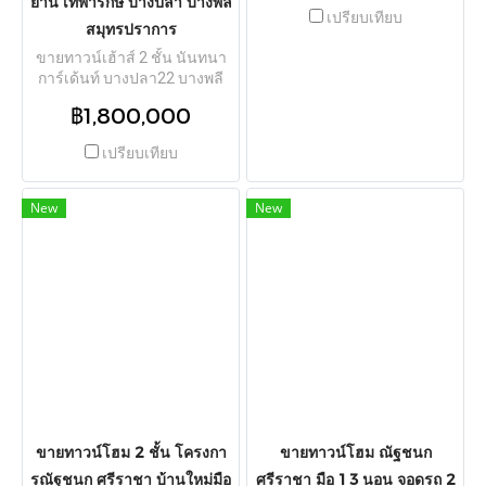
ย่าน เทพารักษ์ บางปลา บางพลี
โครงการ แอร์ 4 เครื่อง 2.85
เปรียบเทียบ
ล้าน TPI-3192
สมุทรปราการ
ขายทาวน์เฮ้าส์ 2 ชั้น นันทนา
การ์เด้นท์ บางปลา22 บางพลี
29 ตร.วา 120 ตร.ม. 2 นอน 2
฿1,800,000
น้ำ ต่อรองได้ ใกล้รร.สาธิต
บางนา 0.6 กม. รพ.จุฬารัตน์ 3
เปรียบเทียบ
TPI-3226
New
New
ขายทาวน์โฮม 2 ชั้น โครงกา
ขายทาวน์โฮม ณัฐชนก
รณัฐชนก ศรีราชา บ้านใหม่มือ
ศรีราชา มือ 1 3 นอน จอดรถ 2