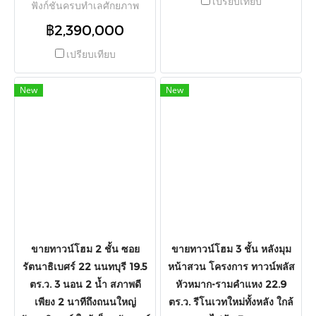
เปรียบเทียบ
ฟังก์ชันครบทำเลศักยภาพ
ภิเษกเพียง 900 เมตร เนื้อที่ 20
ราชพฤกษ์-นครอินทร์ ในราคา
ตร.ว. พื้นที่ใช้สอย 112 ตร.ม. 2
฿2,390,000
จับต้องได้! โครงการ ลุมพินี ทา
ห้องนอน 1 ห้องน้ำ จอดรถ 1 คัน
วน์วิลล์ ราชพฤกษ์-นครอินทร์
เหมาะซื้ออยู่อาศัยเองหรือรีโน
เปรียบเทียบ
(Lumpini Townville
เวทต่อยอด
Ratchaphruek-Nakhon In) ตั้ง
อยู่ที่ ต.บางขนุน อ.บางกรวย
New
New
จ.นนทบุรี เนื้อที่ดิน 17.5 ตร.ว.
พื้นที่ใช้สอยประมาณ 115 ตร.ม.
หน้ากว้าง 5 เมตร จัดเต็ม
ฟังก์ชัน 3 ห้องนอน 2 ห้องน้ำ 1
ห้องครัว 1 ห้องนั่งเล่น แถมฟรี
เครื่องปรับอากาศ 4 เครื่อง จอด
รถได้ถึง 2 คัน โครงการถนน
หลักกว้าง 12 เมตร บรรยากาศ
สงบ ปลอดภัยด้วย CCTV และ
ระบบรักษาความปลอดภัย 24
ชม. ใกล้สวนสาธารณะของ
โครงการ เดินทางสะดวกสบาย
ขายทาวน์โฮม 2 ชั้น ซอย
ขายทาวน์โฮม 3 ชั้น หลังมุม
ใกล้ทางด่วนศรีรัช-วงแหวน
รัตนาธิเบศร์ 22 นนทบุรี 19.5
หน้าสวน โครงการ ทาวน์พลัส
รอบนอก เชื่อมต่อถนน
ตร.ว. 3 นอน 2 น้ำ สภาพดี
หัวหมาก-รามคำแหง 22.9
ราชพฤกษ์ นครอินทร์ สิรินธร
และเทิดพระเกียรติ ใกล้ Central
เพียง 2 นาทีถึงถนนใหญ่
ตร.ว. รีโนเวทใหม่ทั้งหลัง ใกล้
Westville, Central ปิ่นเกล้า,