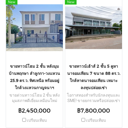
ขนาด 24.9 ตร.ว. พื้นที่ใช้สอย
ห้องน้ำ จอดรถได้ 1 คัน โดดเด่น
New
New
97.85 ตร.ม. ได้พื้นที่ข้างบ้าน
ด้วยการต่อเติมระเบียงริมน้ำ
เพิ่มความเป็นส่วนตัว จอดรถได้
ส่วนตัวสำหรับนั่งเล่นรับลมชม
ถึง 3 คัน (รวมรอบบ้าน) ฟังก์ชัน
วิวธรรมชาติ พร้อมสวนหย่อม
ลงตัว 3 ห้องนอน 2 ห้องน้ำ ตัว
ด้านข้างบ้าน บรรยากาศร่มรื่น
บ้านหันทิศใต้รับลมดีตลอดปี
เงียบสงบ น่าอยู่ ลมพัดเย็นสบาย
ด้านข้างฝั่งทิศตะวันตกมีต้นไม้
ตลอดวัน ภายในบ้านตกแต่ง
ใหญ่ช่วยร่มรื่นบังแดดบ่าย
สวยสภาพดี แถมเครื่องปรับ
ตกแต่งต่อเติมเต็มพื้นที่ ทั้งครัวบิ
อากาศ 4 เครื่อง เครื่องซักผ้า
วท์อินหลังบ้าน และต่อเติม
เตียง และโซฟา พร้อมย้ายเข้า
ระเบียงหน้าบ้านชั้น 2 แถมแอร์
อยู่ได้ทันที เดินทางสะดวกเข้าสู่
ปั๊มน้ำ แทงก์น้ำ และเฟอร์นิเจอร์
ตัวเมืองปทุมธานีและรังสิตง่าย
บิวท์อินบางส่วน ทำเลเดินทาง
ใกล้โลตัสและแม็คโคร
ขายทาวน์โฮม 2 ชั้น หลังมุม
ขายทาวน์เฮ้าส์ 2 ชั้น 5 คูหา
สะดวกใกล้รถไฟฟ้าแอร์พอร์ต
ปทุมธานี
บ้านพฤกษา ลำลูกกา-วงแหวน
นาจอมเทียน 7 ขนาด 88 ตร.ว.
เรลลิงก์ (ARL) สถานีบ้านทับ
25.9 ตร.ว. ทิศเหนือ พร้อมอยู่
ใกล้หาดนาจอมเทียน เหมาะ
ช้าง เชื่อมต่อถนนพัฒนาการ
สุขุมวิท วงแหวนกาญจนาภิเษก
ใกล้วงแหวนกาญจนาฯ
ลงทุนปล่อยเช่า
และสนามบินสุวรรณภูมิ ใกล้
ขายด่วนทาวน์โฮม 2 ชั้น หลัง
โอกาสทองสำหรับนักลงทุนและ
โรงพยาบาลสิรินธร และ
มุมสภาพดีเยี่ยมเหมือนใหม่
SME! ขายยกรวมหรือปล่อยเช่า
โรงเรียนเตรียมอุดมศึกษา
โครงการ บ้านพฤกษา ลำลูกกา -
ทาวน์เฮ้าส์ 2 ชั้น จำนวน 5 คูหา
พัฒนาการ
฿2,450,000
฿7,800,000
วงแหวน (Baan Pruksa
โครงการทำเลดีในซอยนาจอม
Lumlukka - Wongwaen) ทำเล
เทียน 7 ต.นาจอมเทียน อ.สัตหีบ
เปรียบเทียบ
เปรียบเทียบ
ดีเดินทางสะดวกบนถนน
จ.ชลบุรี เนื้อที่รวมทั้งหมด 88
ลำลูกกา คลอง 6 เนื้อที่ดินขนาด
ตร.ว. พื้นที่ใช้สอยจุใจประมาณ