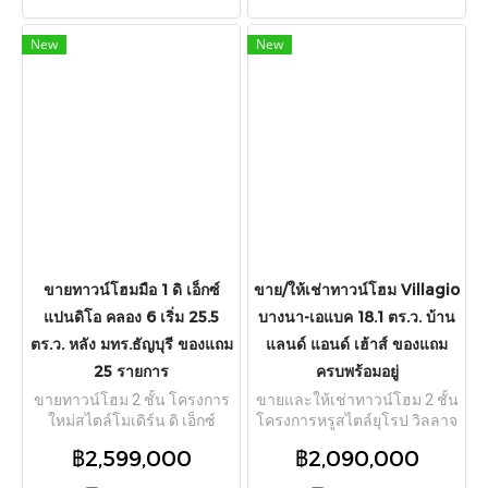
บางพลี จังหวัดสมุทรปราการ
ประมาณ 70 ตร.ม. ฟังก์ชัน 2
เนื้อที่ดิน 18.2 ตร.ว. พื้นที่ใช้สอย
ห้องนอน 2 ห้องน้ำ จอดรถได้ 1
New
New
ตัวบ้าน 84 ตร.ม. ฟังก์ชันลงตัว
คัน ตัวบ้านโครงสร้างแข็งแรง
3 ห้องนอน 2 ห้องน้ำ บรรยากาศ
ไม่ทรุด ต่อเติมห้องครัว Built-in
ภายในหมู่บ้านเงียบสงบ เป็น
พร้อมพื้นที่เปิดด้านข้างใช้งาน
ส่วนตัว ปลอดภัย ทำเลศักยภาพ
สะดวก แถมแอร์ ตู้เย็น ทีวี และ
ใกล้สนามบินสุวรรณภูมิและ
โซฟา ทำเลดีเดินทางสะดวก
นิคมอุตสาหกรรม แหล่งจ้างงาน
เชื่อมต่อถนนกรุงเทพกรีฑาและ
ขนาดใหญ่ เดินทางสะดวก
มอเตอร์เวย์สาย 7 เข้าเมืองหรือ
สบายเชื่อมต่อทางด่วนกาญจนา
ไปสนามบินสุวรรณภูมิได้อย่าง
ภิเษก ทางด่วนบูรพาวิถี และ
รวดเร็ว ใกล้แอร์พอร์ตลิงก์
ถนนเส้นหลักบางนา-ตราด ใกล้
ลาดกระบัง และ สจล. เหมาะทั้ง
โฮมโปรและโรงพยาบาลจุฬา
อยู่อาศัยและลงทุน
รัตน์ 9 เหมาะสำหรับพนักงาน
ขายทาวน์โฮมมือ 1 ดิ เอ็กซ์
ขาย/ให้เช่าทาวน์โฮม Villagio
สนามบิน คนทำงานย่านกิ่ง
แปนดิโอ คลอง 6 เริ่ม 25.5
บางนา-เอแบค 18.1 ตร.ว. บ้าน
แก้ว-บางนา หรือซื้อลงทุนปล่อย
ตร.ว. หลัง มทร.ธัญบุรี ของแถม
แลนด์ แอนด์ เฮ้าส์ ของแถม
เช่า
25 รายการ
ครบพร้อมอยู่
ขายทาวน์โฮม 2 ชั้น โครงการ
ขายและให้เช่าทาวน์โฮม 2 ชั้น
ใหม่สไตล์โมเดิร์น ดิ เอ็กซ์
โครงการหรูสไตล์ยุโรป วิลลาจ
แปนดิโอ คลอง 6 (The
จิโอ บางนา (Villagio Bangna-
฿2,599,000
฿2,090,000
Expandio) ต.คลองหก
ABAC) จาก Land & Houses
อ.คลองหลวง จ.ปทุมธานี
เนื้อที่ 18.1 ตร.ว. พื้นที่ใช้สอย