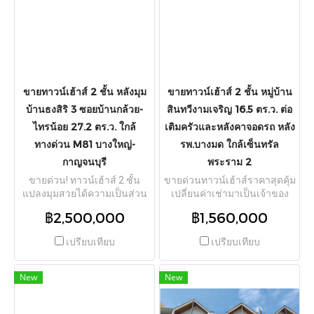
ด้วยสิ่งอำนวยความสะดวกครบ
โครงการได้สะดวกสบาย ราย
ครัน ใกล้ 7-Eleven (400 ม.), CJ
ล้อมด้วยศูนย์การค้าชั้นนำและ
More (300 ม.), ปั๊มน้ำมัน
สิ่งอำนวยความสะดวกครบครัน
บางจาก และตลาดสด 2 แห่ง
ใกล้เซ็นทรัล เวสต์เกต (Central
ใกล้โรงเรียนศรีสุวิช (2 กม.),
Plaza Westgate) และ อิเกีย
โรงเรียนนานาชาติ, หาดกระทิง
บางใหญ่ (IKEA) ใกล้บิ๊กซี
ลาย (5 กม.), ท่าเรือแหลมฉบัง
บางใหญ่, โลตัส บางใหญ่, ตลาด
ขายทาวน์เฮ้าส์ 2 ชั้น หลังมุม
ขายทาวน์เฮ้าส์ 2 ชั้น หมู่บ้าน
(6 กม.), ห้างสรรพสินค้าฮาร์
บางใหญ่, โรงพยาบาลเกษม
บ้านธงสิริ 3 ซอยบ้านกล้วย-
สินทวีงามเจริญ 16.5 ตร.ว. ต่อ
เบอร์มอลล์ แหลมฉบัง และเดิน
ราษฎร์ อินเตอร์เนชั่นแนล และ
ทางเข้าตัวเมืองพัทยาเพียง 5
ไทรน้อย 27.2 ตร.ว. ใกล้
เติมครัวและหลังคาจอดรถ หลัง
โรงพยาบาลเกษมราษฎร์
กม.
รัตนาธิเบศร์
ทางด่วน M81 บางใหญ่-
รพ.บางมด ใกล้เซ็นทรัล
กาญจนบุรี
พระราม 2
ขายด่วน! ทาวน์เฮ้าส์ 2 ชั้น
ขายด่วนทาวน์เฮ้าส์ราคาสุดคุ้ม
แปลงมุมสวยได้ความเป็นส่วน
เปลี่ยนค่าเช่ามาเป็นเจ้าของ
ตัว โครงการ หมู่บ้านธงสิริ 3
บ้าน! โครงการ หมู่บ้านสินทวี
฿2,500,000
฿1,560,000
(Baan Thongsiri 3) ตั้งอยู่ใน
งามเจริญ ตั้งอยู่ในซอยอนามัย
ซอยบ้านกล้วย-ไทรน้อย ต.พิมล
งามเจริญ แขวงท่าข้าม เขต
เปรียบเทียบ
เปรียบเทียบ
ราช อ.บางบัวทอง จ.นนทบุรี
บางขุนเทียน กรุงเทพมหานคร
เนื้อที่ดินกว้างขวางถึง 27.2
เนื้อที่ดิน 16.5 ตร.ว. พื้นที่ใช้สอย
ตร.ว. พื้นที่ใช้สอย 130 ตร.ม.
ประมาณ 150 ตร.ม. ฟังก์ชัน 2
New
New
หน้าบ้านหันทิศตะวันตกเฉียง
ห้องนอน 1 ห้องน้ำ พร้อมชั้น
เหนือ ฟังก์ชันลงตัว 3 ห้องนอน
พระ จัดสรรพื้นที่ลงตัว ต่อเติม
3 ห้องน้ำ จอดรถได้ 2 คัน แถม
ห้องครัวเต็มหลังบ้าน และทำ