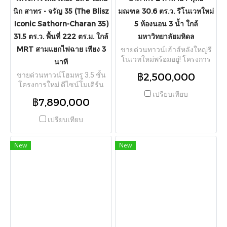
ทางด่วนศรีรัช, มอเตอร์เวย์ สาย
7 และรถไฟฟ้าถึง 3 สาย (สายสี
นิก สาทร - จรัญ 35 (The Blisz
มณฑล 30.6 ตร.ว. รีโนเวทใหม่
เหลือง สถานีศรีกรีฑา, ARL
Iconic Sathorn-Charan 35)
5 ห้องนอน 3 น้ำ ใกล้
หัวหมาก และสายสีส้ม) ราย
31.5 ตร.ว. พื้นที่ 222 ตร.ม. ใกล้
มหาวิทยาลัยมหิดล
ล้อมด้วย เดอะมอลล์ บางกะปิ,
MRT สามแยกไฟฉาย เพียง 3
ม.เอแบค (ABAC),
ขายด่วนทาวน์เฮ้าส์หลังใหญ่รี
ม.รามคำแหง, รพ.สมิติเวช
โนเวทใหม่พร้อมอยู่! โครงการ
นาที
ศรีนครินทร์ และสนามบิน
หมู่บ้านอาภากร 2 (Arphagorn
฿2,500,000
ขายด่วนทาวน์โฮมหรู 3.5 ชั้น
สุวรรณภูมิ
2 Village) ตั้งอยู่บนถนนดาวทอง
โครงการใหม่ ดีไซน์โมเดิร์น
ต.ศาลายา อ.พุทธมณฑล
ตอบโจทย์ไลฟ์สไตล์ระดับ
เปรียบเทียบ
จ.นครปฐม เนื้อที่ดินกว้างขวาง
฿7,890,000
พรีเมียม โครงการ เดอะ บลิซ ไอ
ถึง 30.6 ตร.ว. พื้นที่ใช้สอย
คอนิก สาทร - จรัญ 35 (The
ประมาณ 150 ตร.ม. จัดเต็ม
เปรียบเทียบ
Blisz Iconic Sathorn - Charan
ฟังก์ชัน 5 ห้องนอน 3 ห้องน้ำ 1
35) ตั้งอยู่ในซอยจรัญสนิทวงศ์
ห้องรับแขก 1 ห้องครัว และพื้นที่
35 แขวงบางขุนศรี เขต
New
New
หลังบ้านเทปูนต่อเติมเรียบร้อย
บางกอกน้อย กรุงเทพมหานคร
หน้าบ้านหันทิศตะวันออกเฉียง
แปลงใหญ่ เนื้อที่ดิน 31.5 ตร.ว.
เหนือ ปรับปรุงทาสี ปรับพื้น
พื้นที่ใช้สอยกว้างขวางถึง 222
ทำความสะอาดใหม่ทั้งหลัง ได้
ตร.ม. ฟังก์ชันครบครัน 3 ห้อง
บ้านหลังใหญ่ 5 ห้องนอน เหมาะ
นอน 4 ห้องน้ำ 1 ห้อง
สำหรับครอบครัวที่มีสมาชิก
อเนกประสงค์ และ 2 ที่จอดรถ
หลายคน ผู้สูงอายุ หรือปรับเป็น
ให้พื้นที่ใช้สอยและคุ้มค่า
ห้องทำงานโฮมออฟฟิศ ตั้งอยู่
มากกว่าคอนโดมิเนียม สิ่ง
บนถนนเมนช่วงท้ายโครงการ