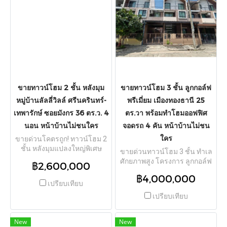
ฟรีเฟอร์นิเจอร์พร้อมเข้าอยู่ได้
หลังคาจอดรถหน้าบ้าน
ทันที ทำเลดีเดินทางสะดวก
เรียบร้อยแล้ว สภาพดี ซ่อมแซม
เชื่อมต่อถนนกาญจนาภิเษก
ไม่เยอะ พร้อมเข้าอยู่อาศัยได้
และทางหลวงพิเศษสาย
ทันที ทำเลศักยภาพเดินทาง
บางใหญ่-กาญจนบุรี (M81) ใกล้
สะดวกเข้า-ออกได้หลายทาง ทั้ง
บิ๊กซี ไทรน้อย เพียง 9 นาที,
ถนนพระราม 2, ถนนท่าข้าม,
รพ.ไทรน้อย 10 นาที, แม็คโคร
ถนนพุทธบูชา และทางด่วน
บางบัวทอง, เซ็นทรัล เวสต์เกต
กาญจนาภิเษก (มอเตอร์เวย์
และโรงเรียนบางบัวทอง
หมายเลข 9) อยู่หลังโรง
ขายทาวน์โฮม 2 ชั้น หลังมุม
ขายทาวน์โฮม 3 ชั้น ลูกกอล์ฟ
พยาบาลบางมด ใกล้เซ็นทรัล
หมู่บ้านลัลลี่วิลล์ ศรีนครินทร์-
พรีเมี่ยม เมืองทองธานี 25
พระราม 2, บิ๊กซี พระราม 2 และ
เทพารักษ์ ซอยมังกร 36 ตร.ว. 4
ตร.วา พร้อมทำโฮมออฟฟิศ
โรงพยาบาลบางปะกอก 9
อินเตอร์เนชั่นแนล
นอน หน้าบ้านไม่ชนใคร
จอดรถ 4 คัน หน้าบ้านไม่ชน
ใคร
ขายด่วนโคตรถูก! ทาวน์โฮม 2
ชั้น หลังมุมแปลงใหญ่พิเศษ
ขายด่วนทาวน์โฮม 3 ชั้น ทำเล
โครงการ หมู่บ้านลัลลี่วิลล์
ศักยภาพสูง โครงการ ลูกกอล์ฟ
฿2,600,000
ศรีนครินทร์-เทพารักษ์ (Lally
พรีเมี่ยม เมืองทองธานี ต.บ้าน
฿4,000,000
Ville Srinakarin-Thepharak)
ใหม่ อ.ปากเกร็ด จ.นนทบุรี เนื้อที่
เปรียบเทียบ
ตั้งอยู่ในซอยมังกร-นาคดี ต.แพ
ดิน 25 ตารางวา พื้นที่ใช้สอย
เปรียบเทียบ
รกษา อ.เมืองสมุทรปราการ
กว้างขวางประมาณ 170 ตาราง
จ.สมุทรปราการ เนื้อที่ดินกว้าง
เมตร หน้ากว้างที่ดิน 8 เมตร
ขวางถึง 36 ตร.ว. พื้นที่ใช้สอย
หน้าบ้านหันทิศเหนือ ถนน
New
New
130 ตร.ม. ฟังก์ชันจัดเต็ม 4 ห้อง