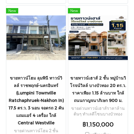
เนื้อที่ดิน 20 ตร.ว. พื้นที่ใช้สอย
จ.นนทบุรี เนื้อที่ดิน 24.5 ตร.ว.
ประมาณ 100 ตร.ม. ฟังก์ชัน
พื้นที่ใช้สอยประมาณ 100 ตร.ม.
New
New
ลงตัว 2 ห้องนอน 2 ห้องน้ำ ตัว
หน้ากว้างประมาณ 6 เมตร ลึก
บ้านสภาพเดิมโครงสร้างแข็ง
16 เมตร ฟังก์ชัน 2 ห้องนอน 2
แรง มีการปรับปรุงภายในบาง
ห้องน้ำ จอดรถได้ 1 คัน ตัวบ้าน
ส่วน เหมาะอย่างยิ่งสำหรับผู้ที่
เพิ่งรีโนเวทใหม่ สภาพดีมาก มีผู้
ต้องการซื้อเป็นบ้านหลังแรก
เช่าเดิมรับรายได้ต่อทันทีวัน
ตกแต่งรีโนเวทใหม่ตามสไตล์
โอนกรรมสิทธิ์ พร้อมจุดเด่น
ของตัวเอง หรือนักลงทุน
พื้นที่ด้านข้างแบ่งเป็นล็อคปล่อย
อสังหาริมทรัพย์ที่มองหาทรัพย์
เช่าค้าขายได้อีก 4 ล็อค ในย่าน
ต้นทุนต่ำเพื่อปรับปรุงทำกำไร
ชุมชนหนาแน่นและหอพัก
ปล่อยเช่า/ขายต่อ ตัวบ้านตั้งอยู่
นักศึกษา เข้าซอยจากถนนหลัก
ในแหล่งชุมชนใหญ่ บรรยากาศ
ไม่ลึก ทำเลศักยภาพเดินทาง
น่าอยู่ เดินทางสะดวกสบาย
สะดวกใกล้ เดอะมอลล์
ขายทาวน์โฮม ลุมพินี ทาวน์วิ
ขายทาวน์เฮาส์ 2 ชั้น หมู่บ้านวิ
เข้า-ออกได้หลายเส้นทาง ราย
งามวงศ์วาน, พันธุ์ทิพย์ พลาซ่า
ลล์ ราชพฤกษ์-นครอินทร์
โรจน์วิลล์ บางบัวทอง 20 ตร.ว.
ล้อมด้วยสิ่งอำนวยความสะดวก
งามวงศ์วาน, มหาวิทยาลัยธุรกิจ
(Lumpini Townville
ราคาเพียง 1.15 ล้านบาท ใกล้
ครบครัน ใกล้เดอะมอลล์
บัณฑิตย์, โรงพยาบาลนนทเวช,
โคราช, ตลาดเซฟวัน, โรง
ตลาดประชานิเวศน์ และวัด
Ratchaphruek-Nakhon In)
ถนนกาญจนาภิเษก 900 ม.
พยาบาลกรุงเทพราชสีมา,
บัวขวัญ
17.5 ตร.ว. 3 นอน จอดรถ 2 คัน
ขายด่วนทาวน์เฮาส์ราคาล้าน
โรงเรียน, ร้านค้า และร้าน
ต้นๆ ทำเลดีโซนบางบัวทอง
แถมแอร์ 4 เครื่อง ใกล้
อาหารมากมาย
หมู่บ้านวิโรจน์วิลล์ ถนนบ้าน
Central Westville
฿1,150,000
กล้วย-ไทรน้อย ต.บางบัวทอง
ขายด่วนทาวน์โฮม 2 ชั้น
จ.นนทบุรี ห่างถนนกาญจนา