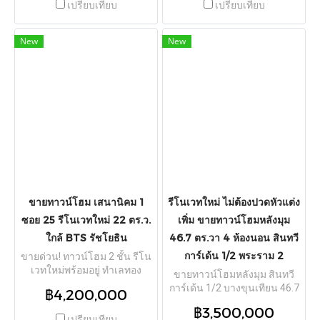
เปรียบเทียบ
เปรียบเทียบ
โครงการมือ 1 หน้ากว้าง 6
110 ตร.ม. ฟังก์ชันลงตัว 2 ห้อง
เมตร เนื้อที่เริ่มต้น 25.5 ตร.ว.
นอน 3 ห้องน้ำ 1 ที่จอดรถ
พื้นที่ใช้สอยจุใจ 172 ตร.ม.
ภายในสภาพดีเยี่ยม ของแถมจัด
New
New
ฟังก์ชัน 4 ห้องนอน 3 ห้องน้ำ
เต็มพร้อมเข้าอยู่ ทั้งแอร์ 3
จอดรถได้ 2 คัน โครงสร้างแข็ง
เครื่อง โซฟาเบด ซิงค์ครัวบิวท์
แรงก่ออิฐฉาบปูน ลงเสาเข็มลึก
อิน ที่นอน ทีวี และเครื่องซักผ้า
22 เมตรทั้งหน้าและหลังบ้าน ปู
ส่วนกลางระดับพรีเมียมครบ
พื้น SPC กันน้ำทั้งหลัง เพดานสูง
ครัน คลับเฮ้าส์ สระว่ายน้ำ
โปร่งสูงสุด 3 เมตร ทำเล
ระบบเกลือ และฟิตเนส ทำเล
ศักยภาพตั้งอยู่หลังมหาวิทยาลัย
ศักยภาพใกล้ ม.เอแบค บางนา,
เทคโนโลยีราชมงคลธัญบุรี
ม.หัวเฉียว และทางด่วน เดิน
เดินทางสะดวกใกล้ถนนรังสิต-
ทางสะดวกสู่สนามบิน
นครนายก และมอเตอร์เวย์
สุวรรณภูมิและถนนบางนา-
เหมาะสำหรับอยู่อาศัยหรือ
ตราด
ลงทุนปล่อยเช่านักศึกษา พิเศษ
ขายทาวน์โฮม เสนานิคม 1
รีโนเวทใหม่ ไม่ต้องปวดหัวแต่ง
รับของแถมกว่า 25 รายการ ฟรี
ซอย 25 รีโนเวทใหม่ 22 ตร.ว.
เพิ่ม ขายทาวน์โฮมหลังมุม
แอร์ทั้งหลังและฟรีค่าโอน
ใกล้ BTS รัชโยธิน
46.7 ตร.วา 4 ห้องนอน สินทวี
การ์เด้น 1/2 พระราม 2
ขายด่วน! ทาวน์โฮม 2 ชั้น รีโน
เวทใหม่พร้อมอยู่ ทำเลทอง
ขายทาวน์โฮมหลังมุม สินทวี
ใจกลางเมือง ถนนเสนานิคม 1
การ์เด้น 1/2 บางขุนเทียน 46.7
฿4,200,000
(ซอย 25 แยก 6) เนื้อที่ 22 ตร.ว.
ตร.วา 150 ตร.ม. 4 นอน รีโน
฿3,500,000
ฟังก์ชัน 2 ห้องนอน 2 ห้องน้ำ 1
เวทใหม่พร้อมอยู่ จอดรถ 2 คัน
เปรียบเทียบ