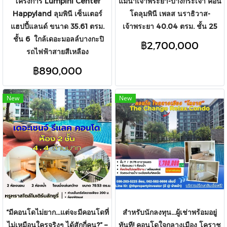
โครงการ Lumpini Center
แม่น้ำเจ้าพระยา-บางกระเจ้า คอน
Happyland ลุมพินี เซ็นเตอร์
โดลุมพินี เพลส นราธิวาส-
แฮปปี้แลนด์ ขนาด 35.61 ตรม.
เจ้าพระยา 40.04 ตรม. ชั้น 25
ชั้น 6 ใกล้เดอะมอลล์บางกะปิ
฿2,700,000
รถไฟฟ้าสายสีเหลือง
฿890,000
New
New
“มีคอนโดไม่ยาก...แต่จะมีคอนโดที่
สำหรับนักลงทุน...ผู้เช่าพร้อมอยู่
ไม่เหมือนใครจริงๆ ได้สักกี่คน?” –
ทันที! คอนโดใจกลางเมือง โคราช