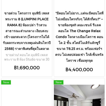
ขายด่วน โครงการ ลุมพินี เพลส
“มีคอนโดไม่ยาก...แต่จะมีคอนโดที่
พระราม 8 (LUMPINI PLACE
ไม่เหมือนใครจริงๆ ได้สักกี่คน?” –
RAMA 8) ห้องเปล่า วิวสวน
ขายห้องชุด!! เดอะเชนจ์ รีแลค
สาธารณะส่วนกลาง เงียบสงบ
คอนโด The Change Relax
เข้า-ออกสะดวก (โครงการไม่ได้
Condo ใจกลางเมืองโคราช คอน
รับผลกระทบจากเหตุแผ่นดินไหวปี
โด 2 ชั้น สไตล์โมเดิร์นลักซูรี่
2568) ราคาพิเศษที่สุดในตลาด
ขนาด 78.25 ตร.ม. พร้อมเฟอร์ฯ
ครบ ไม่เคยปล่อยเช่า ใกล้เซ็นทรัล
ขายด่วน! คอนโด ลุมพินี เพลส
พระราม 8 ห้อง Studio ขนาด 30
โคราช เชื่อมทุกจุด
ตร.ม. ชั้น 1 ห้องเปล่า วิวสวน
฿1,690,000
สาธารณะส่วนกลาง ใกล้สะพาน
฿4,400,000
พระราม 8 สนามหลวง ราคาพิเศษ
1.69 ล้านบาท
New
New