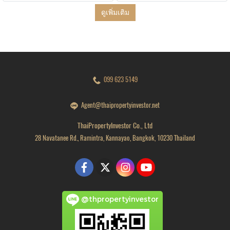
ดูเพิ่มเติม
099 623 5149
Agent@thaipropertyinvestor.net
ThaiPropertyInvestor Co., Ltd
28 Navatanee Rd., Ramintra, Kannayao, Bangkok, 10230 Thailand
@thpropertyinvestor