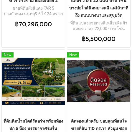
6 ไร่ ตรงข้ามวัดเล่งเน่ยยี่ 2
แค่ตร.วาละ 22,000 บาท โซน
บางบ่อใกล้นิคมบางพลี แค่10นาที
ขายที่ดินผังสีแดง FAR 5
บางบัวทอง นนทบุรี 6 ไร่ 24 ตร.วา
ถึง ถนนบางนาและสุขุมวิท
ตรงข้ามวัดเล่งเน่ยยี่ 2 หน้ากว้าง
฿70,296,000
ที่ดินแปลงสวยทรงสี่เหลี่ยมผืนผ้า
84 ม. ติดถนน 2 ด้าน ถมแล้วพร้อม
แค่ตร.วาละ 22,000 บาท โซน
โอน เหมาะ Community Mall TPI-
บางบ่อใกล้นิคมบางพลี แค่10นาที
3221
฿5,500,000
ถึง ถนนบางนาและสุขุมวิท TPI-
3210
New
New
ที่ดินติดน้ำสไตล์รีสอร์ท พร้อมห้อง
ติดจองแล้วครับ ขอบคุณที่สนใจ
พัก 5 ห้อง บรรยากาศร่มรื่น
ขายที่ดิน 110 ตร.วา หัวมุม ซอย