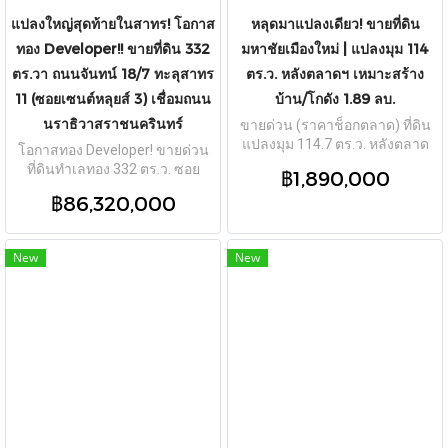
แปลงใหญ่สุดท้ายในสาทร! โอกาส
หลุดมาแปลงเดียว! ขายที่ดิน
ทอง Developer!! ขายที่ดิน 332
มหาชัยเมืองใหม่ | แปลงมุม 114
ตร.วา ถนนจันทน์ 18/7 ทะลุสาทร
ตร.ว. หลังตลาดฯ เหมาะสร้าง
11 (ซอยเซนต์หลุยส์ 3) เชื่อมถนน
บ้าน/โกดัง 1.89 ลบ.
นราธิวาสราชนครินทร์
ขายด่วน (ราคาช็อกตลาด) ที่ดิน
แปลงมุม 114.7 ตร.ว. หลังตลาด
โอกาสทอง Developer! ขายด่วน
มหาชัยเมืองใหม่ (พระราม 2) ติด
ที่ดินทำเลทอง 332 ตร.ว. ซอย
฿1,890,000
ถนนคอนกรีต 2 ด้าน เหมาะสร้าง
จันทน์ 18/7 (เซนต์หลุยส์ 3) ทะลุ
฿86,320,000
บ้านหรือโกดังเก็บของ ใกล้
สาทร 11 และนราธิวาสฯ ได้ ถนน
เซ็นทรัลมหาชัย ราคาเพียง 1.89
กว้าง 8-10 ม. ปัจจุบันเป็นลานจอด
ล้านบาท
รถรับรายได้ 1.5 แสน/เดือน
New
New
เหมาะพัฒนาโครงการคอนโดหรู,
โรงแรม หรือบ้านเดี่ยวระดับ
Super Luxury ขายเพียง 260,000
บ./ตร.ว.