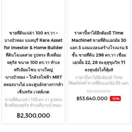
ขายที่ดินเปล่า 100 ตร.วา –
ราคานี้หาได้อีกต้องมี Time
บางบัวทอง นนทบุรี Rare Asset
Machine!! ขายที่ดินเอกมัย 30
for Investor & Home Builder
แยก 3 แถมแปลนสร้างโรงแรม 5
ที่ดินโฉนดสวย รูปทรง สี่เหลี่ยม
ชั้น ขายที่ดิน 298 ตร.วา เชื่อม
จตุรัส ขนาด 100 ตร.วา ทำเล
เอกมั้ย 22, 28 ทะลุสุขุมวิท 71
พรีเมียมโซน บางใหญ่
ลงทุนยังไงก็คุ้ม!!
-บางบัวทอง – ใกล้รถไฟฟ้า MRT
ราคานี้หาได้อีกต้องมี Time
Machine!! ขายที่ดินเอกมัย 30 แยก
คลองบางไผ่ และศูนย์กลางการค้า
3 แถมแปลนสร้างโรงแรม 5 ชั้น
฿59,600,000
เซ็นทรัล เวสต์เกต
ขายที่ดิน 298 ตร.วา เชื่อม เอกมั้ย
฿53,640,000
-10%
ขายที่ดินเปล่า 100 ตร.วา รูปทรง
22, 28 ทะลุสุขุมวิท 71 ลงทุนยังไง
สี่เหลี่ยมจตุรัส ทำเลดีบางบัวทอง-
ก็คุ้ม!!
บางใหญ่ ผังเมืองสีน้ำตาล เหมาะ
฿2,300,000
สำหรับสร้างบ้านหรือโฮมออฟฟิศ
ใกล้ MRT และ Central Westgate