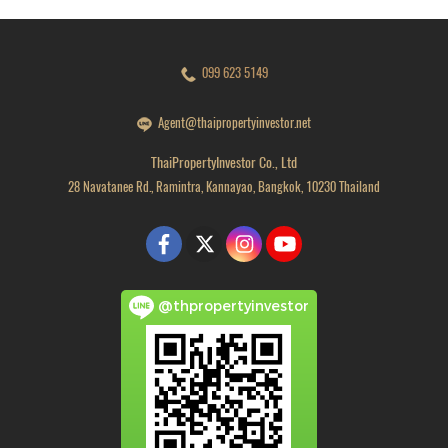
099 623 5149
Agent@thaipropertyinvestor.net
ThaiPropertyInvestor Co., Ltd
28 Navatanee Rd., Ramintra, Kannayao, Bangkok, 10230 Thailand
@thpropertyinvestor