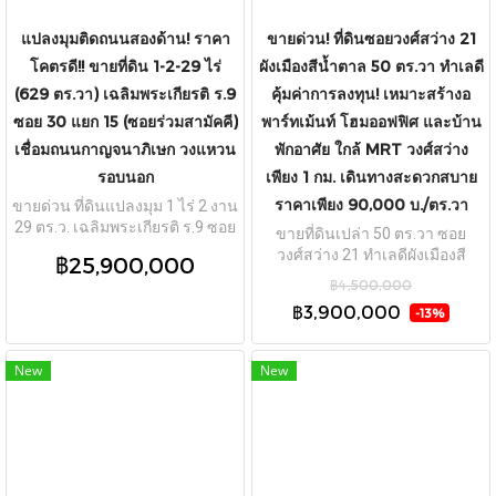
แปลงมุมติดถนนสองด้าน! ราคา
ขายด่วน! ที่ดินซอยวงศ์สว่าง 21
โคตรดี!! ขายที่ดิน 1-2-29 ไร่
ผังเมืองสีน้ำตาล 50 ตร.วา ทำเลดี
(629 ตร.วา) เฉลิมพระเกียรติ ร.9
คุ้มค่าการลงทุน! เหมาะสร้างอ
ซอย 30 แยก 15 (ซอยร่วมสามัคคี)
พาร์ทเม้นท์ โฮมออฟฟิศ และบ้าน
เชื่อมถนนกาญจนาภิเษก วงแหวน
พักอาศัย ใกล้ MRT วงศ์สว่าง
รอบนอก
เพียง 1 กม. เดินทางสะดวกสบาย
ราคาเพียง 90,000 บ./ตร.วา
ขายด่วน ที่ดินแปลงมุม 1 ไร่ 2 งาน
29 ตร.ว. เฉลิมพระเกียรติ ร.9 ซอย
ขายที่ดินเปล่า 50 ตร.วา ซอย
30 (ซอยร่วมสามัคคี) ถมแล้ว ติด
วงศ์สว่าง 21 ทำเลดีผังเมืองสี
฿25,900,000
ถนน 2 ด้าน ใกล้วงแหวนกาญจนา
น้ำตาล เหมาะสร้างอพาร์ทเมนต์
฿4,500,000
ภิเษก เพียง 5 นาที ผังสีเหลือง
หรือโฮมออฟฟิศ ใกล้ MRT
฿3,900,000
เหมาะทำโกดัง/ออฟฟิศ ราคา
-13%
วงศ์สว่างเพียง 1 กม. เดินทาง
41,176 บ./ตร.ว.
สะดวก
New
New