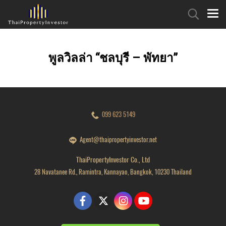
พูลวิลล่า “ชลบุรี – พัทยา”
099 623 5149
Agent@thaipropertyinvestor.net
ThaiPropertyInvestor Co., Ltd
28 Navatanee Rd., Ramintra, Kannayao, Bangkok, 10230 Thailand