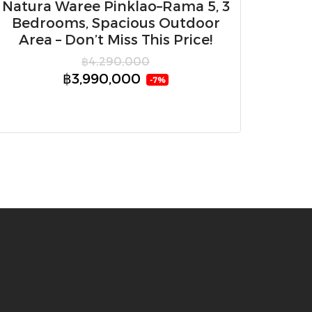
Natura Waree Pinklao–Rama 5, 3
Bedrooms, Spacious Outdoor
Area – Don’t Miss This Price!
฿4,290,000
฿3,990,000
-7%