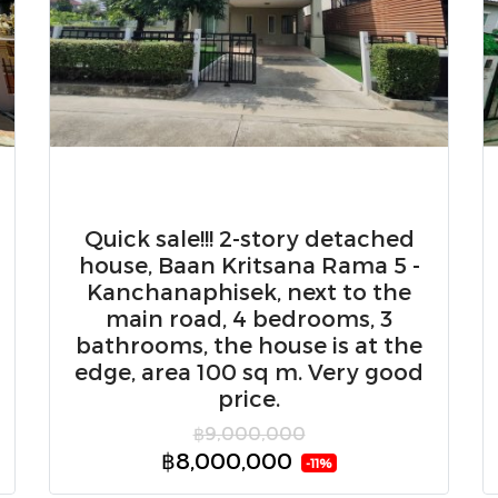
Quick sale!!! 2-story detached
house, Baan Kritsana Rama 5 -
Kanchanaphisek, next to the
main road, 4 bedrooms, 3
bathrooms, the house is at the
edge, area 100 sq m. Very good
price.
฿9,000,000
฿8,000,000
-11%