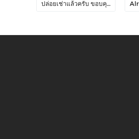
ปล่อยเช่าแล้วครับ ขอบคุณที่สนใจ บ้านเช่า หมู่บ้านดวงแก้ว ทาวน์เฮาส์ 2 ชั้น ขนาด 13 ตร.ว.