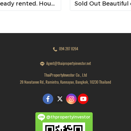
Already rented. House for RENT!! With buit in furniture. Ready to move in. Corner house. No front of others house on the opposite side! 53.9 Sq.Wah at PYVE Ratchaphruek-Sirindhorn, nearby Central Westville
094 287 8264
Agent@thaipropertyinvestor.net
ThaiPropertyInvestor Co., Ltd
28 Navatanee Rd., Ramintra, Kannayao, Bangkok, 10230 Thailand
@thpropertyinvestor