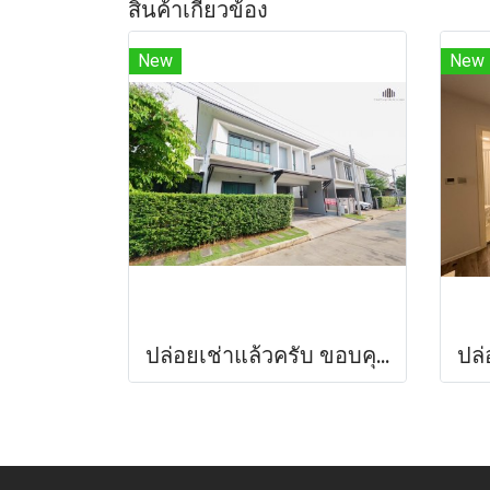
สินค้าเกี่ยวข้อง
New
New
ปล่อยเช่าแล้วครับ ขอบคุณที่สนใจ ให้เช่าบ้านเดี่ยวหรู พีเว่ ราชพฤกษ์ - สิรินธร (PYVE Ratchaphruek-Sirindhorn) 53.9 ตร.ว. หลังมุม บิ้วท์อินสวย ใกล้ Central Westville