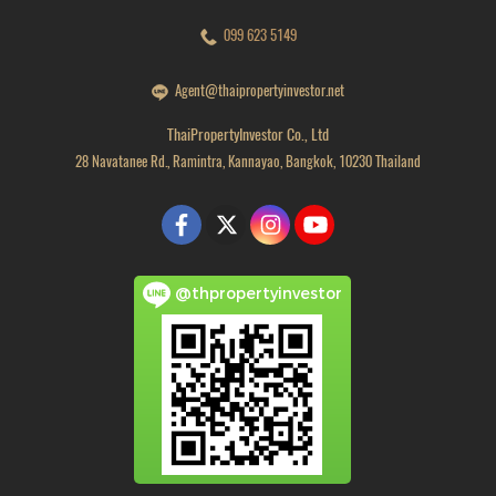
099 623 5149
Agent@thaipropertyinvestor.net
ThaiPropertyInvestor Co., Ltd
28 Navatanee Rd., Ramintra, Kannayao, Bangkok, 10230 Thailand
@thpropertyinvestor