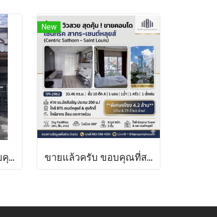
New
ปล่อยเช่าแล้วครับ ขอบคุณที่สนใจ ให้เช่าทาวน์เฮ้าส์ 2 ชั้น หมู่บ้านดวงแก้ว ติวานนท์-ปากเกร็ด ขนาด 13 ตร.ว. ทาสีใหม่ทั้งหลัง
ขายแล้วครับ ขอบคุณที่สนใจ ชั้น 10 วิวสวย สุดคุ้ม ! ขายคอนโดเซ็นทริค สาทร-เซนต์หลุยส์ (Centric Sathorn - Saint Louis ） จาก SC Asset 33.46 ตร.ม !ห่างโรงเรียนอัสสัมชัญ (แผนกประถม)200 เมตร !ใกล้ BTS เซนต์หลุยส์ และ BTS สุรศักดิ์ ! ด่วนมาก