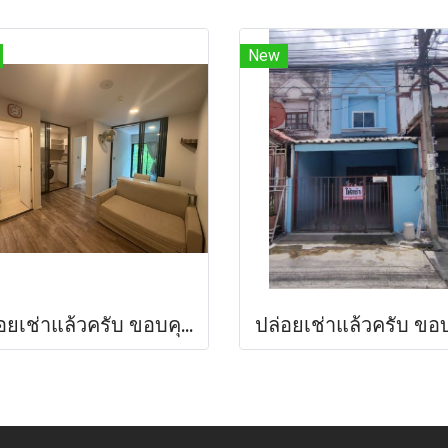
New
ปล่อยเช่าแล้วครับ ขอบคุณที่สนใจ ห้องใหญ่ คุ้มค่า !! ปล่อยเช่าคอนโด แอทโมซ แจ้งวัฒนะ (Atmoz Chaengwattana) 34.88 ตร.ม 2 นอน ชั้น 2 ใกล้โลตัส,แม็คโคร,เซ็นทรัลแจ้งวัฒนะ ใกล้ MRT ศรีรัช ! ใกล้ทางด่วนศรีรัช !!!