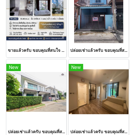
ขายแล้วครับ ขอบคุณที่สนใจ ชั้น 10 วิวสวย สุดคุ้ม ! ขายคอนโดเซ็นทริค สาทร-เซนต์หลุยส์ (Centric Sathorn - Saint Louis ） จาก SC Asset 33.46 ตร.ม !ห่างโรงเรียนอัสสัมชัญ (แผนกประถม)200 เมตร !ใกล้ BTS เซนต์หลุยส์ และ BTS สุรศักดิ์ ! ด่วนมาก
ปล่อยเช่าแล้วครับ ขอบคุณที่สนใจ ให้เช่าทาวน์เฮ้าส์ 2 ชั้น หมู่บ้านดวงแก้ว ติวานนท์-ปากเกร็ด ขนาด 13 ตร.ว. ทาสีใหม่ทั้งหลัง
New
New
ปล่อยเช่าแล้วครับ ขอบคุณที่สนใจ ให้เช่าบ้านเดี่ยวหรู พีเว่ ราชพฤกษ์ - สิรินธร (PYVE Ratchaphruek-Sirindhorn) 53.9 ตร.ว. หลังมุม บิ้วท์อินสวย ใกล้ Central Westville
ปล่อยเช่าแล้วครับ ขอบคุณที่สนใจ ห้องใหญ่ คุ้มค่า !! ปล่อยเช่าคอนโด แอทโมซ แจ้งวัฒนะ (Atmoz Chaengwattana) 34.88 ตร.ม 2 นอน ชั้น 2 ใกล้โลตัส,แม็คโคร,เซ็นทรัลแจ้งวัฒนะ ใกล้ MRT ศรีรัช ! ใกล้ทางด่วนศรีรัช !!!