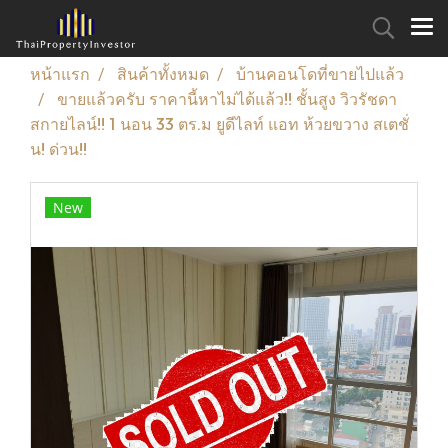
หน้าแรก
สินค้าทั้งหมด
บ้านคอนโดที่ขายไปแล้ว
ขายแล้วครับ ราคานี้หาไม่ได้แล้ว!! ชั้นสูง วิวรัชดา
สกายไลน์!! 1 นอน 33 ตร.ม ยูดีไลท์ แอท ห้วยขวาง สเตชั่
น! ด่วน!!
New