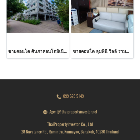
ขายคอนโด ศินภาคอนโดมิเนียม คลองหลวง 2 นอน Yield 7%
ขายคอนโด ลุมพินี วิลล์ รามคำแหง 26 (Lumpini Ville Ramkamhaeng 26) 28.37 ตร.ม. ชั้น 1 เฟอร์ครบ พร้อมอยู่ ใกล้ ARL หัวหมาก
099 623 5149
Agent@thaipropertyinvestor.net
ThaiPropertyInvestor Co., Ltd
28 Navatanee Rd., Ramintra, Kannayao, Bangkok, 10230 Thailand