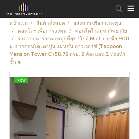
หน้าแรก
สินค้าทั้งหมด
อสังหาฯ เพื่อการลงทุน
คอนโดฯ เพื่อการลงทุน
คอนโดใกล้มหาวิทยาลัย
ราคาต่อตารางเมตรถูกที่สุด!! ใกล้ MRT บางซื่อ 900
ม. ขายคอนโด เตาปูน แมนชั่น ทาวเวอร์ซี (Taopoon
Mansion Tower C) 58.75 ตรม. 2 ห้องนอน 2 ห้องน้ำ
ชั้น 4
New