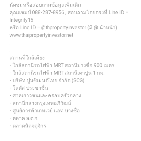
นัดชมหรือสอบถามข้อมูลเพิ่มเติม
คุณแชมป์ 088-287-8956 , สอบถามโดยตรงที่ Line ID =
Integrity15
หรือ Line ID = @thpropertyinvestor (มี @ นำหน้า)
www.thaipropertyinvestor.net
.
.
สถานที่ใกล้เคียง
- ใกล้สถานีรถไฟฟ้า MRT สถานีบางซื่อ 900 เมตร
- ใกล้สถานีรถไฟฟ้า MRT สถานีเตาปูน 1 กม.
- บริษัท ปูนซิเมนต์ไทย จำกัด (SCG)
- โลตัส ประชาชื่น
- ศาลเยาวชนและครอบครัวกลาง
- สถานีกลางกรุงเทพอภิวัฒน์
- ศูนย์การค้าเกทเวย์ แอท บางซื่อ
- ตลาด อ.ต.ก.
- ตลาดนัดจตุจักร