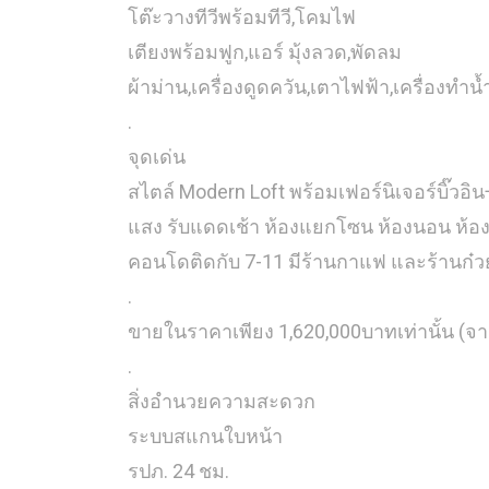
โต๊ะวางทีวีพร้อมทีวี,โคมไฟ
เตียงพร้อมฟูก,แอร์ มุ้งลวด,พัดลม
ผ้าม่าน,เครื่องดูดควัน,เตาไฟฟ้า,เครื่องทำ
.
จุดเด่น
สไตล์ Modern Loft พร้อมเฟอร์นิเจอร์บิ๊วอิ
แสง รับแดดเช้า ห้องแยกโซน ห้องนอน ห้องน้
คอนโดติดกับ 7-11 มีร้านกาแฟ และร้านก๋วยเ
.
ขายในราคาเพียง 1,620,000บาทเท่านั้น (จ
.
สิ่งอำนวยความสะดวก
ระบบสแกนใบหน้า
รปภ. 24 ชม.