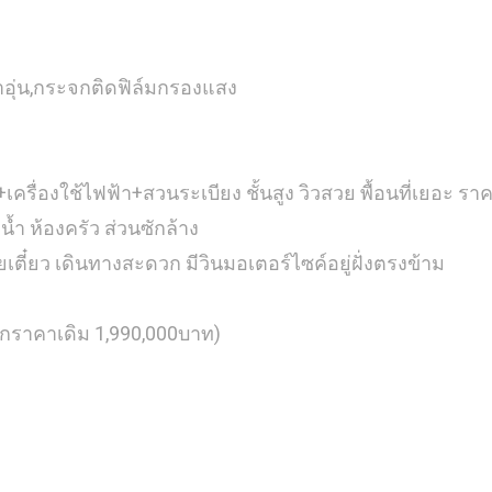
น้ำอุ่น,กระจกติดฟิล์มกรองแสง
น+เครื่องใช้ไฟฟ้า+สวนระเบียง ชั้นสูง วิวสวย พื้อนที่เยอะ 
ำ ห้องครัว ส่วนซักล้าง
ตี๋ยว เดินทางสะดวก มีวินมอเตอร์ไซค์อยู่ฝั่งตรงข้าม
ากราคาเดิม 1,990,000บาท)