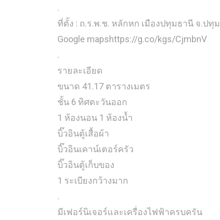
.
ที่ตั้ง : ถ.ร.พ.ช. หลักหก เมืองปทุมธานี จ.ปท
Google mapshttps://g.co/kgs/CjmbnV
.
รายละเอียด
ขนาด 41.17 ตารางเมตร
ชั้น 6 ทิศตะวันออก
1 ห้องนอน 1 ห้องน้ำ
บิ๊วอินตู้เสื้อผ้า
บิ๊วอินเคาน์เตอร์ครัว
บิ๊วอินตู้เก็บของ
1 ระเบียงกว้างมาก
.
มีเฟอร์นิเจอร์และเครื่องไฟฟ้าครบครัน