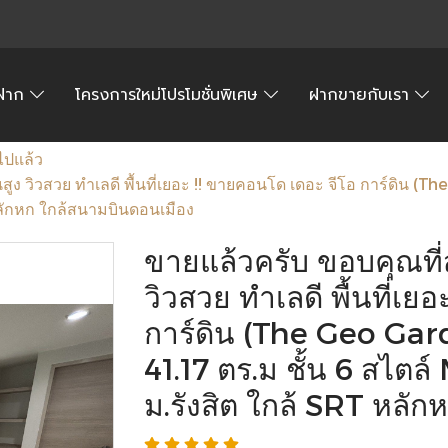
้อฝาก
โครงการใหม่โปรโมชั่นพิเศษ
ฝากขายกับเรา
ไปแล้ว
้นสูง วิวสวย ทำเลดี พื้นที่เยอะ !! ขายคอนโด เดอะ จีโอ การ์ดิน
หลักหก ใกล้สนามบินดอนเมือง
ขายแล้วครับ ขอบคุณที่สน
วิวสวย ทำเลดี พื้นที่เย
การ์ดิน (The Geo G
41.17 ตร.ม ชั้น 6 สไตล
ม.รังสิต ใกล้ SRT หลั