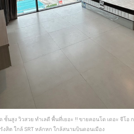
ุด ชั้นสูง วิวสวย ทำเลดี พื้นที่เยอะ !! ขายคอนโด เดอะ จีโ
ม.รังสิต ใกล้ SRT หลักหก ใกล้สนามบินดอนเมือง