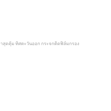
ราคาสุดคุ้ม ทิศตะวันออก กระจกติดฟิล์มกรอง