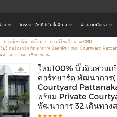
้อฝาก
โครงการใหม่โปรโมชั่นพิเศษ
ฝากขายกับเรา
ทาวน์เฮาส์/ทาวน์โฮม
ทาวน์โฮมใจกลาง CBD
นภูริปุรี คอร์ทยาร์ด พัฒนาการ( BaanPuripuri Courtyard Pattan
นทางสะดวกมาก !! ขายด่วน
ใหม่100% บิ๊วอินสวยเก๋ ห
คอร์ทยาร์ด พัฒนาการ
Courtyard Pattanakar
พร้อม Private Courty
พัฒนาการ 32 เดินทางส