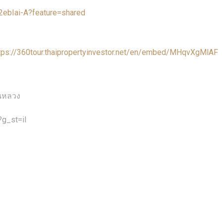
2ebIai-A?feature=shared
tps://360tour.thaipropertyinvestor.net/en/embed/MHqvXgMlAF
วนหลวง
g_st=il