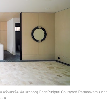
รี คอร์ทยาร์ด พัฒนาการ( BaanPuripuri Courtyard Pattanakarn ) ทาว
ด่วน