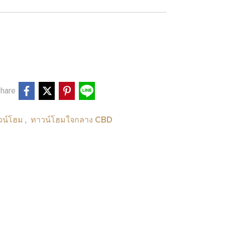
hare
าวน์โฮม
ทาวน์โฮมใจกลาง CBD
,