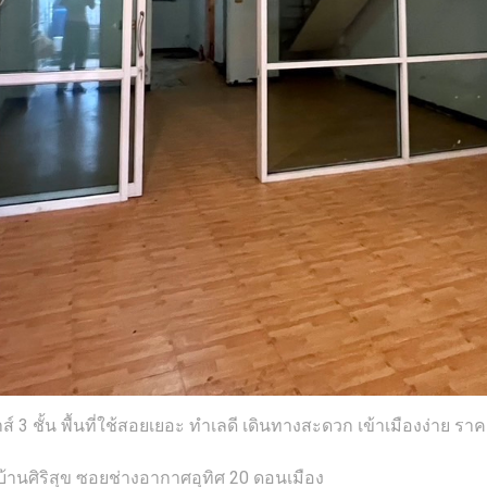
ส์ 3 ชั้น พื้นที่ใช้สอยเยอะ ทำเลดี เดินทางสะดวก เข้าเมืองง่าย รา
่บ้านศิริสุข ซอยช่างอากาศอุทิศ 20 ดอนเมือง