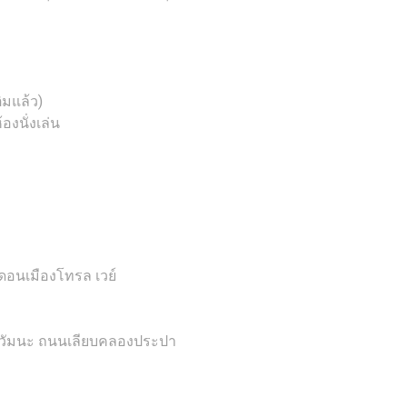
ิมแล้ว)
องนั่งเล่น
ดอนเมืองโทรล เวย์
้งวัมนะ ถนนเลียบคลองประปา