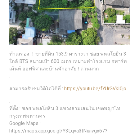
ทำเลทอง ！ขายที่ดิน 153.9 ตารางวา ซอย พหลโยธิน 3
ใกล้ BTS สนามเป้า 600 เมตร เหมาะทำโรงแรม อพาร์ท
เม้นท์ ออฟฟิศ และบ้านพักอาศัย ! ด่วนมาก
.
สามารถรับชมวิดิโอได้ที่ :
https://youtu.be/fYUrGVkI0jo
.
ที่ตั้ง : ซอย พหลโยธิน 3 แขวงสามเสนใน เขตพญาไท
กรุงเทพมหานคร
Google Maps :
https://maps.app.goo.gl/Y3Lqva3tNiuivgx67?
.