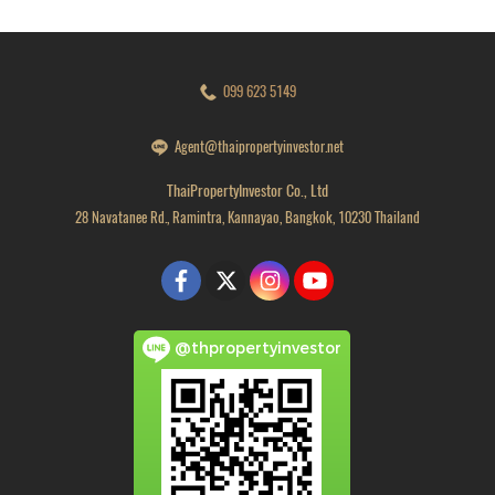
099 623 5149
Agent@thaipropertyinvestor.net
ThaiPropertyInvestor Co., Ltd
28 Navatanee Rd., Ramintra, Kannayao, Bangkok, 10230 Thailand
@thpropertyinvestor