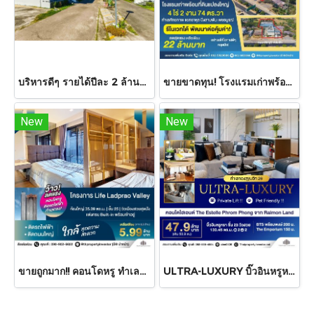
บริหารดีๆ รายได้ปีละ 2 ล้าน++ ขาย! รีสอร์ทขนาดเล็ก ใกล้ถนนสุขุมวิท เพียง 150 เมตร เนินพระ ระยอง 20 ห้องพัก แต่งใหม่ทั้งหมด ราคาสุดคุ้ม!
ขายขาดทุน! โรงแรมเก่าพร้อมที่ดินแปลงใหญ่ 4 ไร่ 2 งาน 74 ตร.วา ทำเลศักยภาพ แยกราหุล บึงสามพัน เพชรบูรณ์ โครงสร้างแข็งแรง รีโนเวทได้ทันที ต่อยอดธุรกิจได้หลากหลาย ไม่ว่าจะเป็น โรงแรม รีสอร์ท ศูนย์สัมมนา หรือศูนย์กระจายสินค้า
New
New
ขายถูกมาก!! คอนโดหรู ทำเลทอง ติดถนนใหญ่ลาดพร้าว ใกล้ห้าแยกลาดพร้าว Life Ladprao Valley ไลฟ์ ลาดพร้าว แวลลีย์ ขนาด 35.09 ตร.ม. | ชั้น 25 | City วิวสวย ติดรถไฟฟ้า สถานีห้าแยกลาดพร้าวเดินทางง่าย เชื่อมต่อทุกเส้นทาง บิ้วอินครบเข้าอยู่ได้เลย !!
ULTRA-LUXURY บิ๊วอินหรูหรา ชั้นสูง Private Lift และ Pet Friendly !! ขายคอนโดหรู ดิ เอสเทลล์ พร้อมพงษ์( The Estelle Phrom Phong ) โครงการระดับไฮเอนด์จาก Raimon Land ชั้น 23 ,130.45 ตร.ม. ทำเลทองสุขุมวิท 26 ใกล้ BTS พร้อมพงษ์ 200 เมตร,The Emporium 150 เมตร