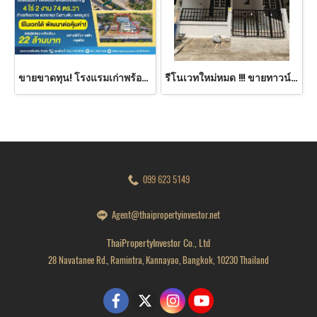
ขายขาดทุน! โรงแรมเก่าพร้อมที่ดินแปลงใหญ่ 4 ไร่ 2 งาน 74 ตร.วา ทำเลศักยภาพ แยกราหุล บึงสามพัน เพชรบูรณ์ โครงสร้างแข็งแรง รีโนเวทได้ทันที ต่อยอดธุรกิจได้หลากหลาย ไม่ว่าจะเป็น โรงแรม รีสอร์ท ศูนย์สัมมนา หรือศูนย์กระจายสินค้า
รีโนเวทใหม่หมด !!! ขายทาวน์เฮ้าส์ 2 ชั้น บ้านฟ้ารังสิต คลอง 4 เนื้อที่ 24 ตร.ว. พื้นที่ใช้สอย 120 ตร.ม. พร้อมเข้าอยู่ มีร้านค้ามากมาย หากินง่าย เดินทางสะดวก ใกล้ทางด่วน ใกล้ บีจี สเตเดี้ยม
099 623 5149
Agent@thaipropertyinvestor.net
ThaiPropertyInvestor Co., Ltd
28 Navatanee Rd., Ramintra, Kannayao, Bangkok, 10230 Thailand