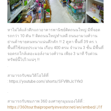
หาไม่ได้แล้วตึกแถวอาคารพานิชย์ติดถนนใหญ่ มีที่จอด
รถกว่า 10 คัน !! ติดถนนใหญ่ทำเลดี ถนนงามวงศ์วาน
ย่านค้าขายคนหนาแน่นคึกคัก !! 2 คูหา พื้นที่ 39 ตร.ว.
พื้นที่ใช้สอยประมาณ เกือบ 400 ตรม จำนวน 3 ชั้น มีพื้นที่
จอดรถใกล้เดอะมอล์งามวงศ์วาน เพียง 3 นาที รีบด่วน
ทรัพย์นี้ไปไวแน่ๆ !!
.
สามารถรับชมวิดิโอได้ที่
: https://youtube.com/shorts/SFV8hJc1Yk0
.
สามารถรับชมภาพ 360 องศาทุกมุมมองได้ที่ :
https://360tour.thaipropertyinvestor.net/en/embed/J1f