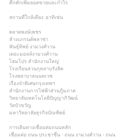
คึกคักเพิ่มยอดขายและกำไร
.
สถานที่ใกล้เคียง :อาทิเช่น
.
ตลาดพงษ์เพชร
ห้างแกรนด์พลาซ่า
พันธุ์ทิพย์ งามวงศ์วาน
เดอะมอลล์งามวงศ์วาน
โฮมโปร สำนักงานใหญ่
โรงเรียนสวนกุหลาบรังสิต
โรงพยาบาลนนทเวช
เรืองจำพิเศษกรุงเทพฯ
สำนักงานการไฟฟ้าส่วนภูิมภาค
วิทยาลัยเทคโนโลยีปัญญาภิวัฒน์
วัดบัวขวัญ
มหาวิทยาลัยธุรกิจบัณฑิตย์
.
การเดินทางเชื่อมต่อถนนหลัก
เชื่อมต่อ ถนน ประชาชื่น - ถนน งามวงศ์วาน - ถนน