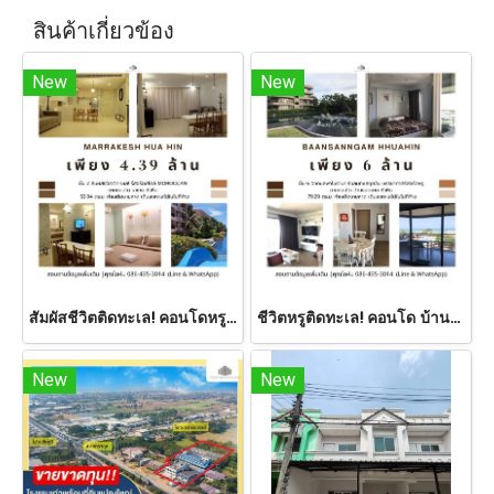
สินค้าเกี่ยวข้อง
New
New
สัมผัสชีวิตติดทะเล! คอนโดหรู Marrakesh Hua Hin 53.94 ตร.ม. ชั้น 2 รีสอร์ตสไตล์ Moroccan ให้ทุกวันเป็นวันพักผ่อน เดินลงชายหาดเพียงไม่กี่ก้าว! รีบจองก่อนพลาด!
ชีวิตหรูติดทะเล! คอนโด บ้านแสนงาม หัวหิน 79.29 ตร.ม. ชั้น 6 วิวทะเลพาโนรามา รับลมทะเลทุกวัน บรรยากาศรีสอร์ตหรู รีบเป็นเจ้าของก่อนพลาด!
New
New