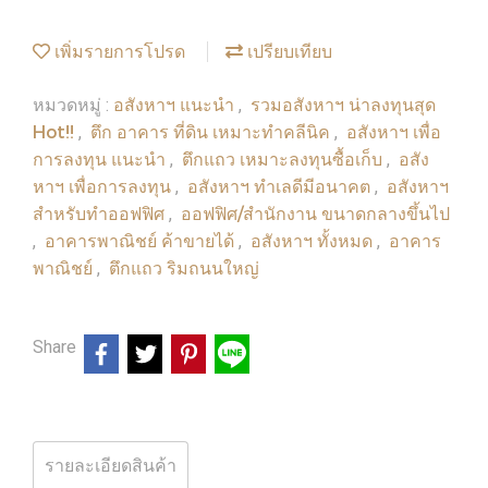
เพิ่มรายการโปรด
เปรียบเทียบ
อสังหาฯ แนะนำ
รวมอสังหาฯ น่าลงทุนสุด
หมวดหมู่ :
,
Hot!!
ตึก อาคาร ที่ดิน เหมาะทำคลีนิค
อสังหาฯ เพื่อ
,
,
การลงทุน แนะนำ
ตึกแถว เหมาะลงทุนซื้อเก็บ
อสัง
,
,
หาฯ เพื่อการลงทุน
อสังหาฯ ทำเลดีมีอนาคต
อสังหาฯ
,
,
สำหรับทำออฟฟิศ
ออฟฟิศ/สำนักงาน ขนาดกลางขึ้นไป
,
อาคารพาณิชย์ ค้าขายได้
อสังหาฯ ทั้งหมด
อาคาร
,
,
,
พาณิชย์
ตึกแถว ริมถนนใหญ่
,
Share
รายละเอียดสินค้า