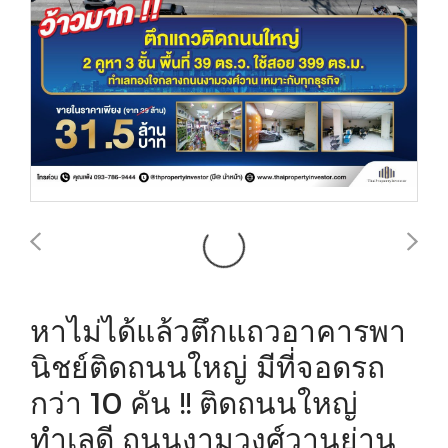
หาไม่ได้แล้วตึกแถวอาคารพา
นิชย์ติดถนนใหญ่ มีที่จอดรถ
กว่า 10 คัน !! ติดถนนใหญ่
ทำเลดี ถนนงามวงศ์วานย่าน