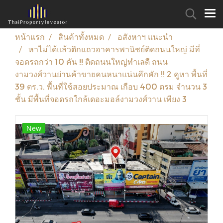
หน้าแรก
สินค้าทั้งหมด
อสังหาฯ แนะนำ
หาไม่ได้แล้วตึกแถวอาคารพานิชย์ติดถนนใหญ่ มีที่
จอดรถกว่า 10 คัน !! ติดถนนใหญ่ทำเลดี ถนน
งามวงศ์วานย่านค้าขายคนหนาแน่นคึกคัก !! 2 คูหา พื้นที่
39 ตร.ว. พื้นที่ใช้สอยประมาณ เกือบ 400 ตรม จำนวน 3
ชั้น มีพื้นที่จอดรถใกล้เดอะมอล์งามวงศ์วาน เพียง 3
New