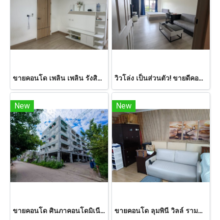
ขายคอนโด เพลิน เพลิน รังสิต-ฟิวเจอร์พาร์ค ชั้น 6 33.39 ตร.ม. ใกล้ดอนเมือง
วิวโล่ง เป็นส่วนตัว! ขายดีคอนโด แคมปัส โดม รังสิต เฟส 3 | 30.65 ตร.ม. ใกล้ มธ.
New
New
ขายคอนโด ศินภาคอนโดมิเนียม คลองหลวง 2 นอน Yield 7%
ขายคอนโด ลุมพินี วิลล์ รามคำแหง 26 (Lumpini Ville Ramkamhaeng 26) 28.37 ตร.ม. ชั้น 1 เฟอร์ครบ พร้อมอยู่ ใกล้ ARL หัวหมาก