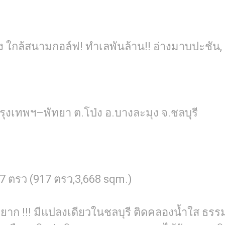
นริมคลอง ใกล้สนามกอล์ฟ! ทำเลพันล้าน!! อ่างมาบปะช
์ กรุงเทพฯ–พัทยา ต.โป่ง อ.บางละมุง จ.ชลบุรี
117 ตรว (917 ตรว,3,668 sqm.)
 หายาก !!! มีแปลงเดียวในชลบุรี ติดคลองน้ำใส ธร