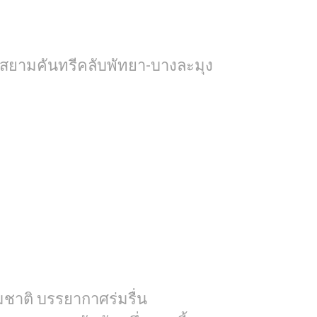
ัน, สยามคันทรีคลับพัทยา-บางละมุง
รมชาติ บรรยากาศร่มรื่น