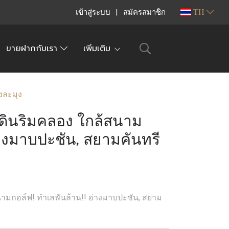
เข้าสู่ระบบ
สมัครสมาชิก
TH
ขายฝากกับเรา
เพิ่มเติม
างละมุง
!! ที่ดินริมคลอง ใกล้สนาม
่างมาบปะชัน, สยามคันทรี
กล้สนามกอล์ฟ! ทำเลพันล้าน!! อ่างมาบปะชัน, สยาม