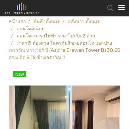
หน้าแรก
สินค้าทั้งหมด
อสังหาฯ ทั้งหมด
คอนโดมิเนี่ยม
คอนโดแนวรถไฟฟ้า ราคาไม่เกิน 2 ล้าน
ราคาดี! ห้องสวย โคตรคุ้ม!! ขายคอนโด แอสปาย
เอราวัณ ทาวเวอร์ บี (Aspire Erawan Tower B) 30.66
ตร.ม ติด BTS ช้างเอราวัณ !!
New