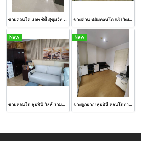
ขายคอนโด แอท ซิตี้ สุขุมวิท 101/1 ขนาด 33.49 ตร.ม. ชั้น 7 วิวสระว่ายน้ำ ใกล้ BTS อุดมสุข
ขายด่วน พลัมคอนโด แจ้งวัฒนะ สเตชั่น เฟส 2 ขนาด 23 ตร.ม. ชั้น 2 ห้องมุม อาคาร C
New
New
ขายคอนโด ลุมพินี วิลล์ รามคำแหง 26 (Lumpini Ville Ramkamhaeng 26) 28.37 ตร.ม. ชั้น 1 เฟอร์ครบ พร้อมอยู่ ใกล้ ARL หัวหมาก
ขายถูกมาก! ลุมพินี คอนโดทาวน์ รามอินทรา-นวมินทร์