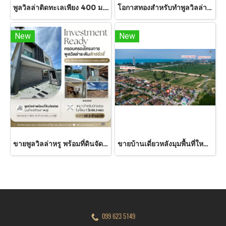
พูลวิลล่าติดทะเลเพียง 400 ม.!! คิวเช่าแน่นทุกวัน!! นาจอมเทียน-Pattaya พร้อมเริ่มธุรกิจต่อได้ทันที !! ขายพูลวิลล่า นักลงทุนไม่ควรพลาด
โอกาสทองสำหรับทำพูลวิลล่าและการลงทุน ขายบ้านเดี่ยว พื้นที่ไร่เศษ !! รองรับการพัฒนาเป็นพูลวิลล่าหรู มีพื้นที่สำหรับทำสระว่ายน้ำส่วนตัว สวนสวย ลานกิจกรรม และมุมพักผ่อนครบครัน เหมาะทั้งสำหรับอยู่อาศัย ทำบ้านพักตากอากาศ
New
New
ขายพูลวิลล่าหรู พร้อมที่ดินจัดสรรแบ่งโฉนด เดอะ เคฟ วิลล์ พัทยา-บางละมุง (The Cave Ville Banglamung Pattaya) 1 ไร่ 68.3 ตร.ว. เหมาะพัฒนาต่อยอด ปล่อยเช่ารายได้สูง
ขายบ้านเดี่ยวหลังมุมพื้นที่ใหญ่ 385 ตร.ม. พร้อมสระน้ำ หมู่บ้านคูณสุข 2 ติดถนนสุขุมวิท อยู่เองก็ได้ หรือทำ Pool Villa ปล่อยเช่าก็ดี ทำเลคุณภาพเหมาะแก่การพักผ่อน
099 623 5149