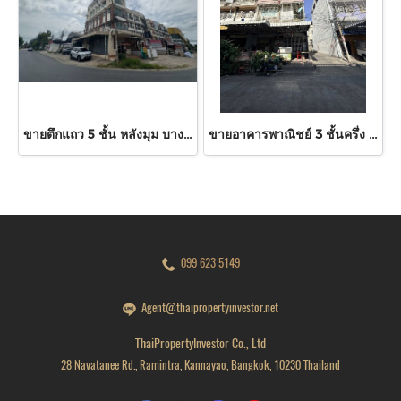
ขายตึกแถว 5 ชั้น หลังมุม บางกรวย-กรุงนนท์ 30.7 ตร.ว. พื้นที่ 280 ตร.ม. จอดรถ 4-5 คัน เพียง 70 ม. จากถนนราชพฤกษ์ ใกล้ Central Westville
ขายอาคารพาณิชย์ 3 ชั้นครึ่ง หลังมุม 2 คูหา หมู่บ้านเอสเค เอกชัย 76 ขนาด 40 ตร.ว. ตกแต่งหรู เหมาะทำโฮมออฟฟิศ ค้าขาย
099 623 5149
Agent@thaipropertyinvestor.net
ThaiPropertyInvestor Co., Ltd
28 Navatanee Rd., Ramintra, Kannayao, Bangkok, 10230 Thailand