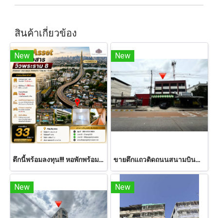
สินค้าเกี่ยวข้อง
New
New
ตึกนี้พร้อมลงทุน!!! หอพักพร้อมร้านค้า! ติดถนน อรุณอัมรินทร์ วิวสะพานพระราม 8 ขายตึก อาคารพาณิชย์ หอพัก ริมถนน 5 คูหา 80 ตารางวา เหมาะทำหอพักรายวัน พร้อมร้านค้า มีที่จอดมอเตอร์ไซด์ ผังเมืองสีแดง รีบจับจองด่วน!!
ขายตึกแถวติดถนนสนามบินน้ำ นนทบุรี 3.5 ชั้น 2 คูหา 42 ตร.ว. พื้นที่ 336 ตร.ม. ทำเลค้าขาย ใกล้กระทรวงพาณิชย์ และ กองสลากฯ
New
New