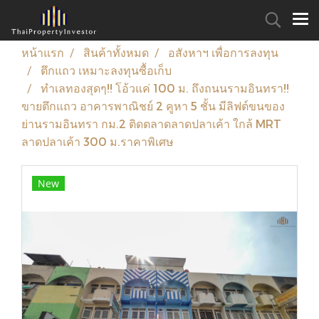
หน้าแรก
สินค้าทั้งหมด
อสังหาฯ เพื่อการลงทุน
ตึกแถว เหมาะลงทุนซื้อเก็บ
ทำเลทองสุดๆ!! โอ้วแค่ 100 ม. ถึงถนนรามอินทรา!!
ขายตึกแถว อาคารพาณิชย์ 2 คูหา 5 ชั้น มีลิฟต์ขนของ
ย่านรามอินทรา กม.2 ติดตลาดลาดปลาเค้า ใกล้ MRT
ลาดปลาเค้า 300 ม.ราคาพิเศษ
New