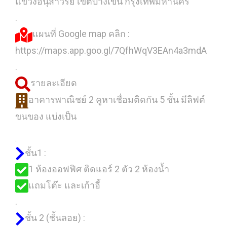
แขวงอนุสาวรีย์ เขตบางเขน กรุงเทพมหานคร
.
แผนที่ Google map คลิก :
https://maps.app.goo.gl/7QfhWqV3EAn4a3mdA
.
รายละเอียด
อาคารพาณิชย์ 2 คูหาเชื่อมติดกัน 5 ชั้น มีลิฟต์
ขนของ แบ่งเป็น
.
ชั้น1 :
1 ห้องออฟฟิศ ติดแอร์ 2 ตัว 2 ห้องน้ำ
แถมโต๊ะ และเก้าอี้
.
ชั้น 2 (ชั้นลอย) :