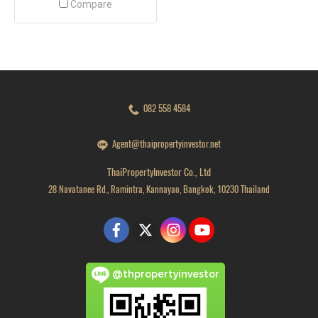
Compare
082 558 4584
Agent@thaipropertyinvestor.net
ThaiPropertyInvestor Co., Ltd
28 Navatanee Rd., Ramintra, Kannayao, Bangkok, 10230 Thailand
@thpropertyinvestor