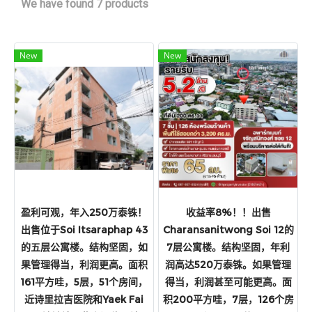
We have found 7 products
New
New
盈利可观，年入250万泰铢！
收益率8%！！出售
出售位于Soi Itsaraphap 43
Charansanitwong Soi 12的
的五层公寓楼。结构坚固，如
7层公寓楼。结构坚固，年利
果管理得当，利润更高。面积
润高达520万泰铢。如果管理
161平方哇，5层，51个房间，
得当，利润甚至可能更高。面
近诗里拉吉医院和Yaek Fai
积200平方哇，7层，126个房