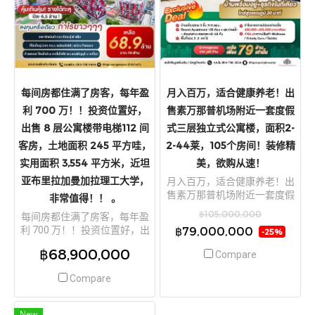
每间房都住满了房客，每年盈
月入百万，适合健康养老！出
利 700 万！！投资位置好，
售素万那普机场附近一套度假
出售 8 层公寓楼带电梯112 间
式三层独立式公寓楼，面积2-
客房，土地面积 245 平方哇，
2-44莱，105个房间！装修精
实用面积 3,554 平方米，近坦
美，欲购从速！
亚布里拉加曼加拉理工大学，
月入百万，适合健康养老！出
售素万那普机场附近一套度假
非常值得！！ 。
式三层独立式公寓楼，面积2-
฿105,000,000
每间房都住满了房客，每年盈
2-44莱，105个房间！装修精
利 700 万！！投资位置好，出
฿79,000,000
-25%
美，欲购从速！
售 8 层公寓楼带电梯112 间客
฿68,900,000
Compare
房，土地面积 245 平方哇，实
用面积 3,554 平方米，近坦亚
Compare
布里拉加曼加拉理工大学，非
常值得！！
New