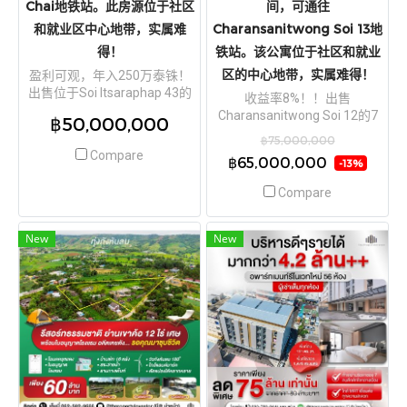
Chai地铁站。此房源位于社区
间，可通往
和就业区中心地带，实属难
Charansanitwong Soi 13地
得！
铁站。该公寓位于社区和就业
区的中心地带，实属难得！
盈利可观，年入250万泰铢！
出售位于Soi Itsaraphap 43的
收益率8%！！出售
五层公寓楼。结构坚固，如果
Charansanitwong Soi 12的7
฿50,000,000
管理得当，利润更高。面积
层公寓楼。结构坚固，年利润
฿75,000,000
161平方哇，5层，51个房间，
高达520万泰铢。如果管理得
Compare
฿65,000,000
近诗里拉吉医院和Yaek Fai
-13%
当，利润甚至可能更高。面积
Chai地铁站。此房源位于社区
200平方哇，7层，126个房
Compare
和就业区中心地带，实属难
间，可通往Charansanitwong
得！
Soi 13地铁站。该公寓位于社
区和就业区的中心地带，实属
New
New
难得！