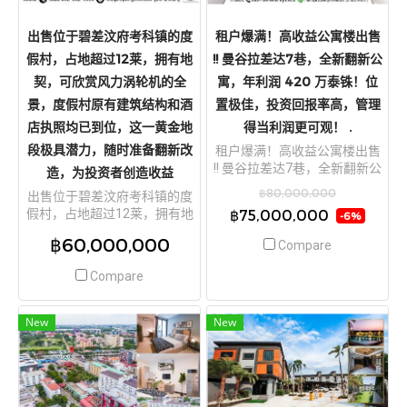
出售位于碧差汶府考科镇的度
租户爆满！高收益公寓楼出售
假村，占地超过12莱，拥有地
!! 曼谷拉差达7巷，全新翻新公
契，可欣赏风力涡轮机的全
寓，年利润 420 万泰铢！位
景，度假村原有建筑结构和酒
置极佳，投资回报率高，管理
店执照均已到位，这一黄金地
得当利润更可观！ .
段极具潜力，随时准备翻新改
租户爆满！高收益公寓楼出售
!! 曼谷拉差达7巷，全新翻新公
造，为投资者创造收益
寓，年利润 420 万泰铢！位置
฿80,000,000
出售位于碧差汶府考科镇的度
极佳，投资回报率高，管理得
假村，占地超过12莱，拥有地
฿75,000,000
-6%
当利润更可观！ .
契，可欣赏风力涡轮机的全
฿60,000,000
Compare
景，度假村原有建筑结构和酒
店执照均已到位，这一黄金地
Compare
段极具潜力，随时准备翻新改
造，为投资者创造收益
New
New