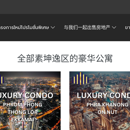
ครงการใหม่โปรโมชั่นพิเศษ
与我们一起出售房地产
ข
全部素坤逸区的豪华公寓