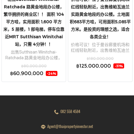
Ratchada 路黄金地段办公楼，
红线轻轨附近，出售维帕瓦迪兰
繁华拥挤的商业区！！ 面积 104
实路黄金地段的办公楼。土地面
平方哇，实用面积 1,600 平方
积683平方哇，可用面积5,085平
米，5 层楼，1 部电梯，停车位靠
方米。是投资的理想之选，适合
近MRT Sutthisan Winitchai
各类企业！
站，只需 4分钟！！
价格可议！位于曼谷廊曼机场和
红线轻轨附近，出售维帕瓦迪兰
出售Sutthisan Winitchai-
实路黄金地段的办公楼。土地面
Ratchada 路黄金地段办公楼，
฿180,000,000
积683平方哇，可用面积5,085平
繁华拥挤的商业区！！ 面积 104
฿125,000,000
฿80,000,000
-31%
方米。是投资的理想之选，适合
平方哇，实用面积 1,600 平方
฿60,900,000
各类企业！
-24%
米，5 层楼，1 部电梯，停车位靠
近MRT Sutthisan Winitchai 站，
只需 4分钟！！
082 558 4584
Agent@thaipropertyinvestor.net