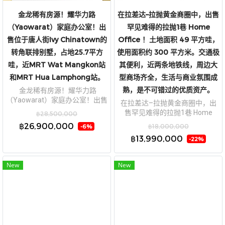
金龙稀有房源！耀华力路
在拉差达–拉抛黄金商圈中，出售
（Yaowarat）家庭办公室！出
罕见难得的拉抛1巷 Home
售位于唐人街Ivy Chinatown的
Office ！土地面积 49 平方哇，
转角联排别墅，占地25.7平方
使用面积约 300 平方米。交通极
哇，近MRT Wat Mangkon站
其便利，近两条地铁线，周边大
和MRT Hua Lamphong站。
型商场齐全，生活与商业氛围成
熟，是不可错过的优质资产。
金龙稀有房源！耀华力路
（Yaowarat）家庭办公室！出售
在拉差达–拉抛黄金商圈中，出
位于唐人街Ivy Chinatown的转角
售罕见难得的拉抛1巷 Home
฿28,500,000
联排别墅，占地25.7平方哇，近
Office ！土地面积 49 平方哇，使
฿26,900,000
฿18,000,000
-6%
MRT Wat Mangkon站和MRT Hua
用面积约 300 平方米。交通极其
฿13,990,000
Lamphong站。
-22%
便利，近两条地铁线，周边大型
商场齐全，生活与商业氛围成
熟，是不可错过的优质资产。
New
New