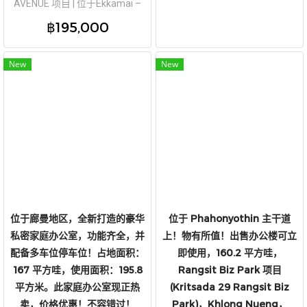
AVENUE 项目 | 位于Ekkamai –
Rama 9核心地段 土地面积 45平
฿195,000
方哇 | 使用面积 601平方米 可停6
辆车 + 私人电梯 急租！r Rent:
Brand New 6-Storey Home
New
New
Office! 201 AVENUE Project,
Prime Ekkamai – Rama 9
Location Land size 45 sq.wah |
Usable area 601 sq.m. Parking
for up to
位于廊曼地区，全新打造的豪华
位于 Phahonyothin 主干道
私密家庭办公室，功能齐全，并
上！物有所值！出售办公楼可立
配备多车位停车位！占地面积：
即使用，160.2 平方哇，
167 平方哇，使用面积：195.8
Rangsit Biz Park 项目
平方米。此家庭办公室现正热
(Kritsada 29 Rangsit Biz
卖，价格优惠！不容错过！
Park)，Khlong Nueng，