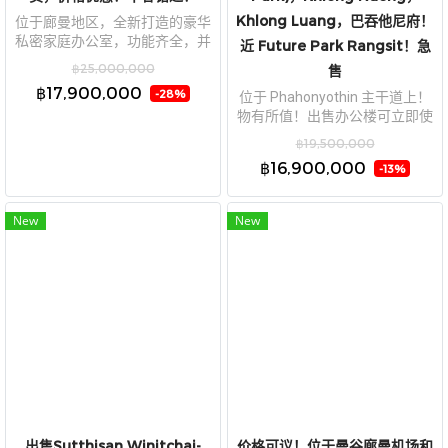
Khlong Luang，巴吞他尼府！
位于廊曼地区，全新打造的豪华
私密家庭办公室，功能齐全，并
近 Future Park Rangsit！急
配备多车位停车位！占地面积：
฿25,000,000
售
167 平方哇，使用面积：195.8
฿17,900,000
-28%
位于 Phahonyothin 主干道上！
平方米。此家庭办公室现正热
物有所值！出售办公楼可立即使
卖，价格优惠！不容错过！
用，160.2 平方哇，Rangsit Biz
฿19,500,000
Park 项目 (Kritsada 29 Rangsit
฿16,900,000
-13%
Biz Park)，Khlong Nueng，
Khlong Luang，巴吞他尼府！近
Future Park Rangsit！急售
New
New
出售Sutthisan Winitchai-
价格可议！位于曼谷廊曼机场和