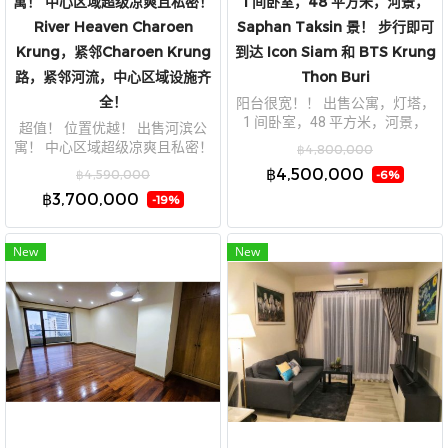
寓！ 中心区域超级凉爽且私密！
1 间卧室，48 平方米，河景，
River Heaven Charoen
Saphan Taksin 景！ 步行即可
Krung，紧邻Charoen Krung
到达 Icon Siam 和 BTS Krung
路，紧邻河流，中心区域设施齐
Thon Buri
全！
阳台很宽！！ 出售公寓，灯塔，
1 间卧室，48 平方米，河景，
超值！ 位置优越！ 出售河滨公
Saphan Taksin 景！ 步行即可到
寓！ 中心区域超级凉爽且私密！
฿4,800,000
达 Icon Siam 和 BTS Krung Thon
River Heaven Charoen Krung，
฿4,500,000
฿4,590,000
-6%
Buri
紧邻Charoen Krung路，紧邻河
฿3,700,000
-19%
流，中心区域设施齐全！
New
New