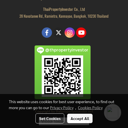
ThaiPropertyInvestor Co., Ltd
28 Navatanee Rd., Ramintra, Kannayao, Bangkok, 10230 Thailand
@thpropertyinvestor
This website uses cookies for best user experience, to find out
more you can go to our
Privacy Policy
,
Cookies Policy
Copyright by thaipropertyinvestor.net
Set Cookies
Accept All
Visitor today
1