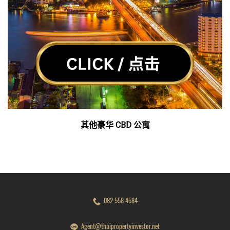
其他豪华 CBD 公寓
082 558 4584
Agent@thaipropertyinvestor.net