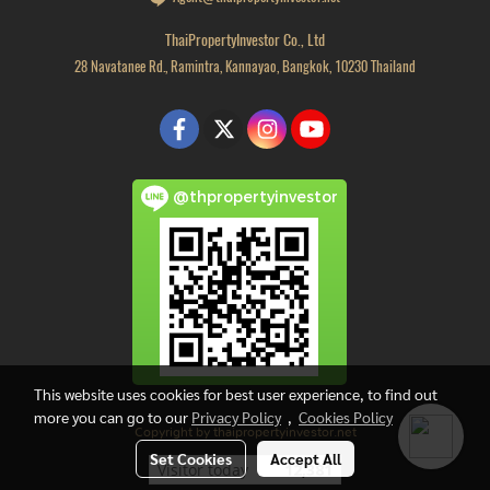
ThaiPropertyInvestor Co., Ltd
28 Navatanee Rd., Ramintra, Kannayao, Bangkok, 10230 Thailand
@thpropertyinvestor
This website uses cookies for best user experience, to find out
more you can go to our
Privacy Policy
,
Cookies Policy
Copyright by thaipropertyinvestor.net
Set Cookies
Accept All
Visitor today
12,381