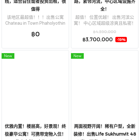
线，适合自住或者投资出租，很
路，紧邻河流，中心区域设施齐
值得
全！
该地区最超值！！！出售公寓
超值！ 位置优越！ 出售河滨公
Chateau in Town Phaholyothin
寓！ 中心区域超级凉爽且私密！
14-2，4楼，面积55.37平方米，
River Heaven Charoen Krung，
฿4,590,000
฿0
转角房，近绿线，适合自住或者
紧邻Charoen Krung路，紧邻河
฿3,700,000
-19%
投资出租，很值得
流，中心区域设施齐全！
New
New
优雅内置！楼层高，好景观！终
两面视野开阔！稀有户型，全新
极豪华公寓！可携带宠物入住！
装修！出售Life Sukhumvit 48