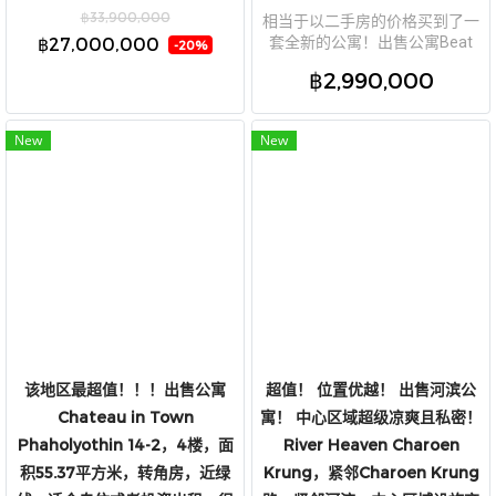
权，豪华精装修，雷蒙地产。
฿33,900,000
相当于以二手房的价格买到了一
฿27,000,000
套全新的公寓！出售公寓Beat
-20%
Bangwa Interchange，B栋，2
฿2,990,000
楼，46.64平方米，两室一卫
New
New
该地区最超值！！！出售公寓
超值！ 位置优越！ 出售河滨公
Chateau in Town
寓！ 中心区域超级凉爽且私密！
Phaholyothin 14-2，4楼，面
River Heaven Charoen
积55.37平方米，转角房，近绿
Krung，紧邻Charoen Krung