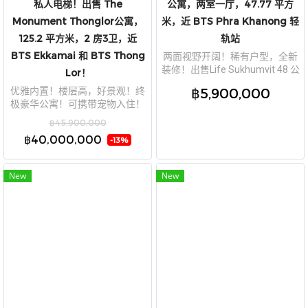
私人电梯！出售 The
公寓，两室一厅，47.77 平方
Monument Thonglor公寓，
米，近 BTS Phra Khanong 轻
125.2 平方米，2 房3卫，近
轨站
BTS Ekkamai 和 BTS Thong
两面视野开阔！稀有户型，全新
装修！出售Life Sukhumvit 48 公
Lor！
寓，两室一厅，47.77 平方米，
฿5,900,000
优雅内置！楼层高，好景观！终
近 BTS Phra Khanong 轻轨站
极豪华公寓！可携带宠物入住！
私人电梯！出售 The Monument
฿45,900,000
Thonglor公寓，125.2 平方米，2
฿40,000,000
-13%
房3卫，近 BTS Ekkamai 和 BTS
Thong Lor！
New
New