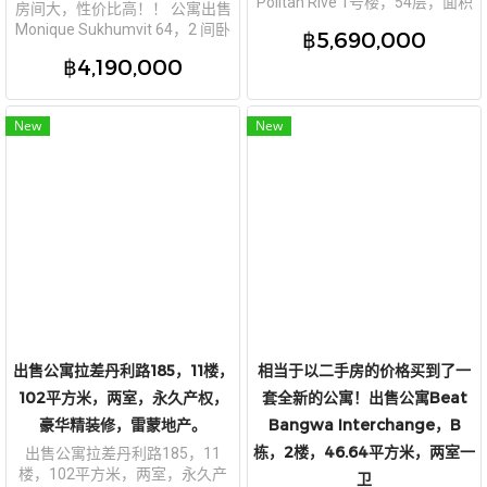
Politan Rive 1号楼，54层，面积
房间大，性价比高！！ 公寓出售
52.04平方米，两室两卫。
Monique Sukhumvit 64，2 间卧
฿5,690,000
室，48 平方米，就像在市中心的
฿4,190,000
度假胜地！
New
New
出售公寓拉差丹利路185，11楼，
相当于以二手房的价格买到了一
102平方米，两室，永久产权，
套全新的公寓！出售公寓Beat
豪华精装修，雷蒙地产。
Bangwa Interchange，B
栋，2楼，46.64平方米，两室一
出售公寓拉差丹利路185，11
楼，102平方米，两室，永久产
卫