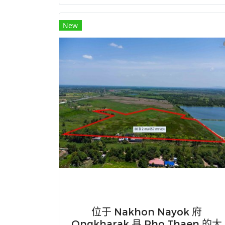
New
位于 Nakhon Nayok 府
Ongkharak 县 Pho Thaen 的大