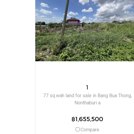
1
77 sq.wah land for sale in Bang Bua Thong,
Nonthaburi a
฿1,655,500
Compare