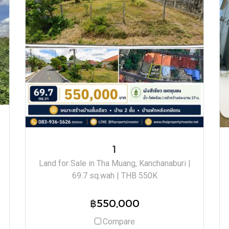
1
Land for Sale in Tha Muang, Kanchanaburi |
69.7 sq.wah | THB 550K
฿550,000
Compare