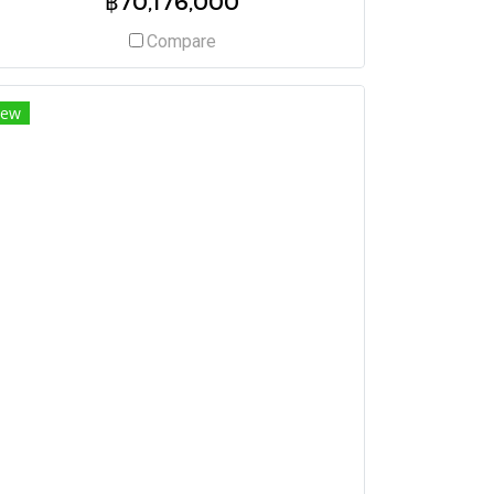
฿70,176,000
Compare
ew