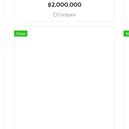
฿2,000,000
Compare
New
N