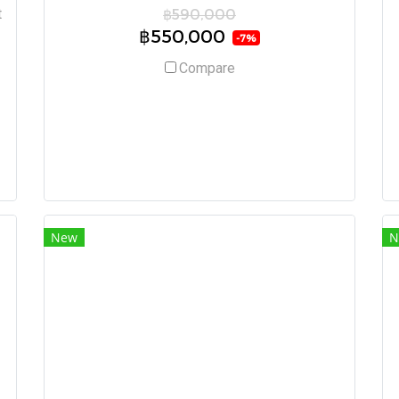
t
฿590,000
฿550,000
-7%
Compare
New
N