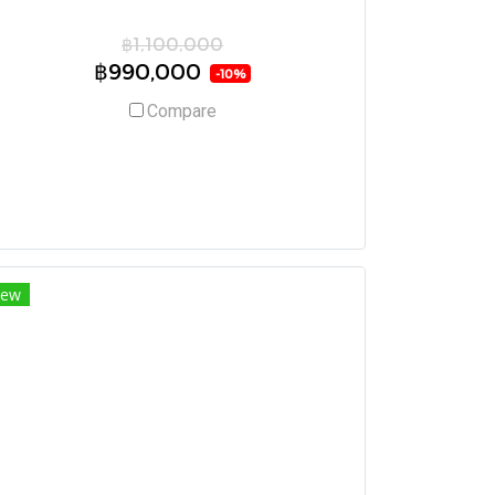
฿1,100,000
฿990,000
-10%
Compare
ew