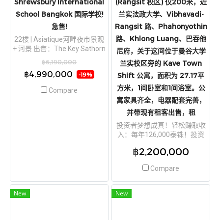
Shrewsbury International
(Rangsit 校区) 仅200米，近
School Bangkok 国际学校!
兰实法政大学、Vibhavadi-
急售!
Rangsit 路、Phahonyothin
路、Khlong Luang、巴吞他
22楼 | Asiatique河畔夜市景观
+ 河景 出售：The Key Sathorn
尼府，关于这间位于曼谷大学
–Charoenraj 公寓,面积55.25
฿6,190,000
兰实校区旁的 Kave Town
平方米 | 2卧2卫!尽享河景!距离
฿4,990,000
Shift 公寓，面积为 27.17平
-19%
高速公路（Si Rat
Expressway）仅800米,近
方米，1间卧室和1间浴室。公
Compare
Shrewsbury International
寓家具齐全，电器配套完善，
School Bangkok 国际学校!急
并带现有租客出售，租
售!
投资者梦想成真！轻松赚取收
入：每年126,000泰铢！投资
者梦想成真！轻松赚取收入：
฿2,200,000
每年126,000泰铢！出售带租
客的 Kave Town Shift 公寓绝
Compare
佳地段： 离曼谷大学 (Rangsit
校区) 仅200米，近兰实法政大
学、Vibhavadi-Rangsit 路、
New
New
Phahonyothin 路、Khlong
Luang、巴吞他尼府，关于这
间位于曼谷大学兰实校区旁的