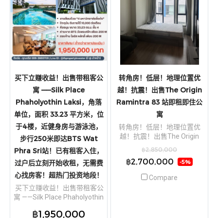
买下立赚收益！出售带租客公
转角房！低层！地理位置优
寓 ——Silk Place
越！抗震！出售The Origin
Phaholyothin Laksi，角落
Ramintra 83 站即租即住公
单位，面积 33.23 平方米，位
寓
于4楼，近健身房与游泳池，
转角房！低层！地理位置优
越！抗震！出售The Origin
步行250米即达BTS Wat
Ramintra 83 站即租即住公寓
฿2,850,000
Phra Sri站！已有租客入住，
฿2,700,000
过户后立刻开始收租，无需费
-5%
心找房客！超热门投资地段！
Compare
买下立赚收益！出售带租客公
寓 ——Silk Place Phaholyothin
Laksi，角落单位，面积 33.23
฿1,950,000
平方米，位于4楼，近健身房