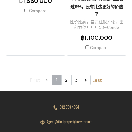
฿1,880,000
只需5分钟！
过6%，没有比这更好的价值
Compare
了
性价比高，自己住很方便，出
租方便！！！急售Condo
Lumpini Ville Ratchaphruek
฿1,100,000
Bang Waek，面积22.62平方
米，4楼，位置优越，近就业
Compare
区，租客很容易找到，投资收
益率超过6%，没有比这更好的
价值了
First
Last
1
2
3
082 558 4584
Agent@thaipropertyinvestor.net