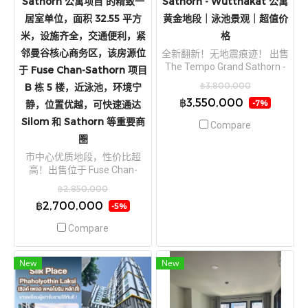
Sathorn 公寓项目 的精致一
Sathorn - Wutthakat 公寓
居室单位，面积 32.55 平方
黄金地段｜泳池景观｜超值价
米，设施齐全，交通便利，紧
格
邻曼谷核心商务区，该房源位
全新翻新！无地震痕迹！ 出售
The Tempo Grand Sathorn -
于 Fuse Chan-Sathorn 项目
Wutthakat 公寓 黄金地段｜泳
฿3,800,000
B 栋 5 楼，近泳池，环境宁
池景观｜超值价格
฿3,550,000
静，位置优越，可快速通达
-7%
Silom 和 Sathorn 等重要商
Compare
圈
市中心优质地段，性价比超
高！出售位于 Fuse Chan-
Sathorn 公寓项目 的精致一居
฿2,850,000
室单位，面积 32.55 平方米，
฿2,700,000
-5%
设施齐全，交通便利，紧邻曼
谷核心商务区，该房源位于
Compare
Fuse Chan-Sathorn 项目 B 栋
5 楼，近泳池，环境宁静，位
置优越，可快速通达 Silom 和
New
New
Sathorn 等重要商圈