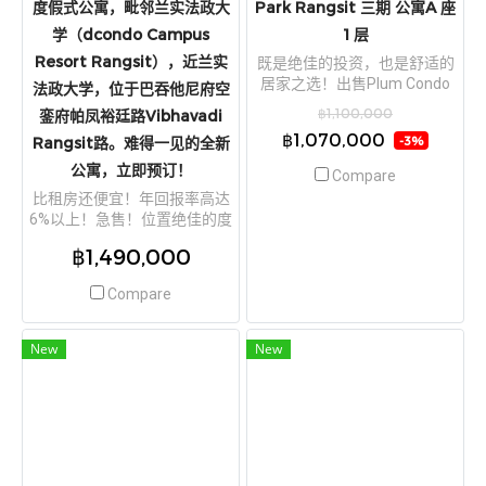
度假式公寓，毗邻兰实法政大
Park Rangsit 三期 公寓A 座
学（dcondo Campus
1 层
Resort Rangsit），近兰实
既是绝佳的投资，也是舒适的
居家之选！出售Plum Condo
法政大学，位于巴吞他尼府空
Park Rangsit 三期 公寓A 座1
฿1,100,000
銮府帕凤裕廷路Vibhavadi
层
฿1,070,000
Rangsit路。难得一见的全新
-3%
公寓，立即预订！
Compare
比租房还便宜！年回报率高达
6%以上！急售！位置绝佳的度
假式公寓，毗邻兰实法政大学
฿1,490,000
（dcondo Campus Resort
Rangsit），近兰实法政大学，
Compare
位于巴吞他尼府空銮府帕凤裕
廷路Vibhavadi Rangsit路。难
得一见的全新公寓，立即预
New
New
订！