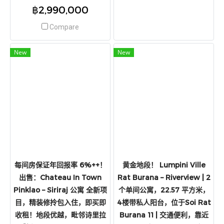
寓，毗邻圣约翰大学，位于
฿2,990,000
Vibhavadi Rangsit 路，近拉帕
绕路口，离Phahon Yothin
Compare
MRT站 仅 300 米。自住和出租
皆宜，收益率高达 5-6%
New
New
每间房保证年回报率 6%++！
黄金地段！ Lumpini Ville
出售：Chateau In Town
Rat Burana – Riverview | 2
Pinklao – Siriraj 公寓 全新项
个单间公寓，22.57 平方米，
目，精装修拎包入住，即买即
4楼带私人阳台，位于Soi Rat
收租！地段优越，毗邻诗里拉
Burana 11 | 交通便利，靠近