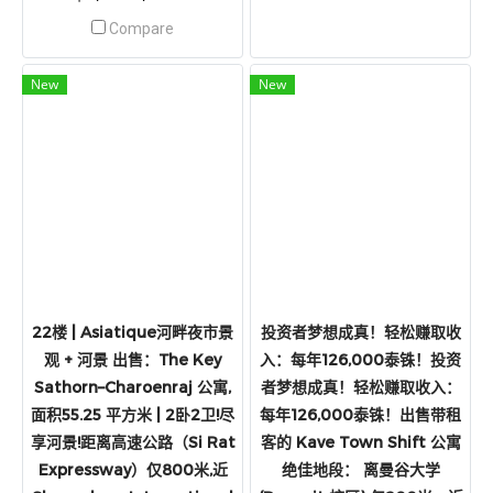
与游泳池，步行250米即达
Compare
BTS Wat Phra Sri站！已有租
客入住，过户后立刻开始收
租，无需费心找房客！超热门
New
New
投资地段！
22楼 | Asiatique河畔夜市景
投资者梦想成真！轻松赚取收
观 + 河景 出售：The Key
入：每年126,000泰铢！投资
Sathorn–Charoenraj 公寓,
者梦想成真！轻松赚取收入：
面积55.25 平方米 | 2卧2卫!尽
每年126,000泰铢！出售带租
享河景!距离高速公路（Si Rat
客的 Kave Town Shift 公寓
Expressway）仅800米,近
绝佳地段： 离曼谷大学