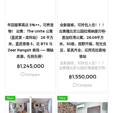
年回报率高达 5%++，可养宠
全新装修，可拎包入住！！！
物！ 出售：The Unite 公寓
出售隆比尼公园拉塔纳提贝特-
（蓝武里 – 库科站） 26 平方
恩加旺湾公寓，26.09平方
米，蓝武里巷 5，近 BTS 与
米，30层，视野开阔，阳光充
Zeer Rangsit 商场 —— 稀缺
足，家具齐全，近邦克拉索地
房源，先到先得！
铁站
全新装修，可拎包入住！！！
฿1,245,000
出售隆比尼公园拉塔纳提贝特-
恩加旺湾公寓，26.09平方米，
Compare
฿1,550,000
30层，视野开阔，阳光充足，
家具齐全，近邦克拉索地铁站
Compare
New
New