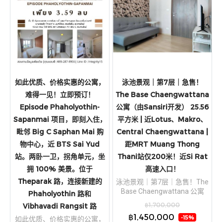
如此优质、价格实惠的公寓，
泳池景观｜第7层｜急售！
难得一见！立即预订！
The Base Chaengwattana
Episode Phaholyothin-
公寓（由Sansiri开发） 25.56
Sapanmai 项目，即刻入住，
平方米 | 近Lotus、Makro、
毗邻 Big C Saphan Mai 购
Central Chaengwattana |
物中心，近 BTS Sai Yud
距MRT Muang Thong
站。两卧一卫，拐角单元，坐
Thani站仅200米！近Si Rat
拥 100% 美景。位于
高速入口！
Theparak 路，连接新建的
泳池景观｜第7层｜急售！The
Base Chaengwattana 公寓
Phaholyothin 路和
（由Sansiri开发） 25.56 平方
฿1,700,000
Vibhavadi Rangsit 路
米 | 近Lotus、Makro、Central
฿1,450,000
-15%
如此优质、价格实惠的公寓，
Chaengwattana | 距MRT