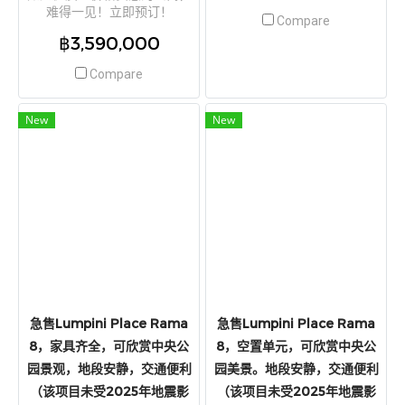
难得一见！立即预订！
Muang Thong Thani站仅200
Compare
Episode Phaholyothin-
米！近Si Rat高速入口！
฿3,590,000
Sapanmai 项目，即刻入住，
毗邻 Big C Saphan Mai 购物中
Compare
心，近 BTS Sai Yud 站。两卧
一卫，拐角单元，坐拥 100%
美景。位于 Theparak 路，连
New
New
接新建的 Phaholyothin 路和
Vibhavadi Rangsit 路
急售Lumpini Place Rama
急售Lumpini Place Rama
8，家具齐全，可欣赏中央公
8，空置单元，可欣赏中央公
园景观，地段安静，交通便利
园美景。地段安静，交通便利
（该项目未受2025年地震影
（该项目未受2025年地震影