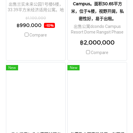
Campus。面积30.65平方
出售兰实未来公园1号楼6楼，
33.39平方米经济适用公寓。地
米，位于4楼，视野开阔，私
理位置优越，位于兰实，靠近
฿1,100,000
密性好，易于出租。
大学，自住或投资皆宜！
฿990,000
-10%
出售公寓dcondo Campus
Resort Dome Rangsit Phase
Compare
3，近Thammasat University
฿2,000,000
Rangsit Campus。面积30.65
平方米，位于4楼，视野开
Compare
阔，私密性好，易于出租。
New
New