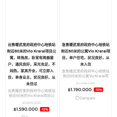
Kave Town Shift 公寓，面积
为 27.17平方米，1间卧室和1
间浴室。公寓家具齐全，电器
配套完善，并带现有租客出
售，租约长达3年，月租金为
10,500泰铢(此类房产的正常租
金约为13,000-15,000泰铢)
出售暖武里府政府中心地铁站
急售暖武里府政府中心地铁站
附近60米的Vio Krarai项目公
附近60米的公寓Vio Krarai项
寓，转角房，卧室有两扇窗
目，单户住宅，状况良好，从
户，通风良好，采光充足，不
未入住
闷热，家具齐全，可立即入
急售暖武里府政府中心地铁站
附近60米的公寓Vio Krarai项
住，单身业主，状况良好，从
目，单户住宅，状况良好，从
฿1,400,000
未住过
未入住
฿1,190,000
-15%
出售暖武里府政府中心地铁站
附近60米的Vio Krarai项目公
Compare
寓，转角房，卧室有两扇窗
฿1,800,000
户，通风良好，采光充足，不
฿1,590,000
-12%
闷热，家具齐全，可立即入
住，单身业主，状况良好，从