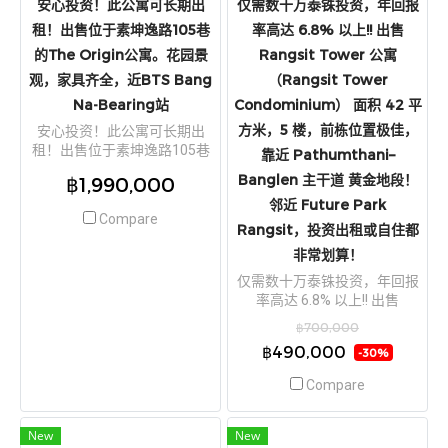
安心投资！此公寓可长期出
仅需数十万泰铢投资，年回报
租！出售位于素坤逸路105巷
率高达 6.8% 以上!! 出售
的The Origin公寓。花园景
Rangsit Tower 公寓
观，家具齐全，近BTS Bang
（Rangsit Tower
Na-Bearing站
Condominium） 面积 42 平
方米，5 楼，前栋位置极佳，
安心投资！此公寓可长期出
租！出售位于素坤逸路105巷
靠近 Pathumthani–
的The Origin公寓。花园景
Banglen 主干道 黄金地段！
฿1,990,000
观，家具齐全，近BTS Bang
邻近 Future Park
Na-Bearing站
Compare
Rangsit，投资出租或自住都
非常划算！
仅需数十万泰铢投资，年回报
率高达 6.8% 以上!! 出售
Rangsit Tower 公寓（Rangsit
฿700,000
Tower Condominium） 面积
฿490,000
-30%
42 平方米，5 楼，前栋位置极
佳，靠近 Pathumthani–
Compare
Banglen 主干道 黄金地段！邻
近 Future Park Rangsit，投资
出租或自住都非常划算！
New
New