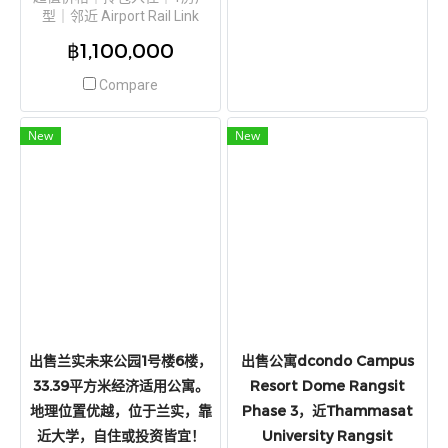
型｜邻近 Airport Rail Link
Ramkhamhaeng 位于
฿1,100,000
Lumpini Ville Ramkhamhaeng
26 E栋1楼，建筑面积 28.37 平
Compare
方米，规划 1卧室、1浴室，功
能分区明确，阳台视野开阔，
通风良好。
New
New
出售兰实未来公园1号楼6楼，
出售公寓dcondo Campus
33.39平方米经济适用公寓。
Resort Dome Rangsit
地理位置优越，位于兰实，靠
Phase 3，近Thammasat
近大学，自住或投资皆宜！
University Rangsit