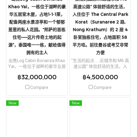
Khao Yai，一栋位于湖畔的豪
高速公路” 体验舒适的生活，
华五居室木屋，占地1-1-1莱，
入住位于 The Central Park
配备两座水景凉亭和一个郁郁
Korat（Suranaree 2 路,
葱葱的私人花园。“邦萨的首栋
Nong Krathum）的 2 层 4
住宅——这片传奇土地的起
卧室独栋住宅，占地面积 58
源”，泰国唯一一栋，献给值得
平方哇。前往曼谷或考艾非常
拥有的主人
方便
出售Log Cabin Bonanza Khao
“生活的起点......近城市和 M6 高
Yai，一栋位于湖畔的豪华五居
速公路” 体验舒适的生活，入
室木屋，占地1-1-1莱，配备两
住位于 The Central Park
฿32,000,000
฿4,500,000
座水景凉亭和一个郁郁葱葱的
Korat（Suranaree 2 路, Nong
私人花园。“邦萨的首栋住宅
Krathum）的 2 层 4 卧室独栋
Compare
Compare
——这片传奇土地的起源”，泰
住宅，占地面积 58 平方哇。
国唯一一栋，献给值得拥有的
前往曼谷或考艾非常方便
主人
New
New