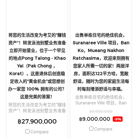
将您的生活改变为考艾的“赚钱
出售单栋住宅的绝佳机会，
资产”！转发泳池别墅业务准备
Suranaree Ville 项目，Ban
立即开始营业，位于一个罕见
Ko，Mueang Nakhon
的地点Pong Talong - Khao
Ratchasima，欢迎来到拥有
Yai（Pak Chong ，
您家人所需一切的家！两层洋
Korat），这是退休后创造稳
房，面积达122平方哇，宽敞
定收入的“黄金机会”或您想创
舒适，随时为您的家庭生活每
办一家您 100% 拥有的公司？
时每刻增添舒适与幸福。
这是完美的答案！
出售单栋住宅的绝佳机会，
Suranaree Ville 项目，Ban
将您的生活改变为考艾的“赚钱
Ko，Mueang Nakhon
资产”！转发泳池别墅业务准备
฿9,900,000
Ratchasima，欢迎来到拥有您
立即开始营业，位于一个罕见
฿9,000,000
-9%
฿27,900,000
家人所需一切的家！两层洋
的地点Pong Talong - Khao
房，面积达122平方哇，宽敞
Yai（Pak Chong ，Korat），
Compare
Compare
舒适，随时为您的家庭生活每
这是退休后创造稳定收入的“黄