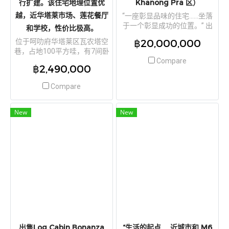
行扩建。该住宅地理位置优
Khanong Pra 区）
越，近华塔莱市场、莲花餐厅
“一座彰显品味的住宅……坐落
于一个彰显成功的位置。” 出
和学校，性价比极高。
售由著名建筑师设计的豪华泳
฿20,000,000
位于呵叻府华塔莱区瓦农塔空
池别墅，位于考艾最难得的山
巷，占地100平方哇，有7间卧
景胜地之一——Khanong Pra -
室的定制住宅——这栋住宅面
Compare
Pak Chong。每一寸都经过精
฿2,490,000
积几乎是普通住宅的两倍。它
心设计。（呵叻府巴冲县，
非常适合居住，甚至可以作为
Khanong Pra 区）
Compare
家庭办公室。房屋有6个停车
位，地基坚固。未来还可以进
行扩建。该住宅地理位置优
New
New
越，近华塔莱市场、莲花餐厅
和学校，性价比极高。
出售Log Cabin Bonanza
“生活的起点......近城市和 M6