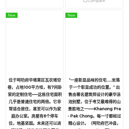
Compare
New
New
位于呵叻府华塔莱区瓦农塔空
“一座彰显品味的住宅……坐落
巷，占地100平方哇，有7间卧
于一个彰显成功的位置。” 出
室的定制住宅——这栋住宅面积
售由著名建筑师设计的豪华泳
几乎是普通住宅的两倍。它非
池别墅，位于考艾最难得的山
常适合居住，甚至可以作为家
景胜地之一——Khanong Pra
庭办公室。房屋有6个停车
- Pak Chong。每一寸都经过
位，地基坚固。未来还可以进
精心设计。（呵叻府巴冲县，