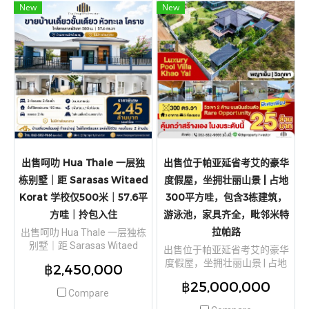
New
New
出售呵叻 Hua Thale 一层独
出售位于帕亚延省考艾的豪华
栋别墅｜距 Sarasas Witaed
度假屋，坐拥壮丽山景 | 占地
Korat 学校仅500米｜57.6平
300平方哇，包含3栋建筑，
方哇｜拎包入住
游泳池，家具齐全，毗邻米特
拉帕路
出售呵叻 Hua Thale 一层独栋
别墅｜距 Sarasas Witaed
出售位于帕亚延省考艾的豪华
Korat 学校仅500米｜57.6平方
度假屋，坐拥壮丽山景 | 占地
฿2,450,000
哇｜拎包入住
300平方哇，包含3栋建筑，游
฿25,000,000
泳池，家具齐全，毗邻米特拉
Compare
帕路