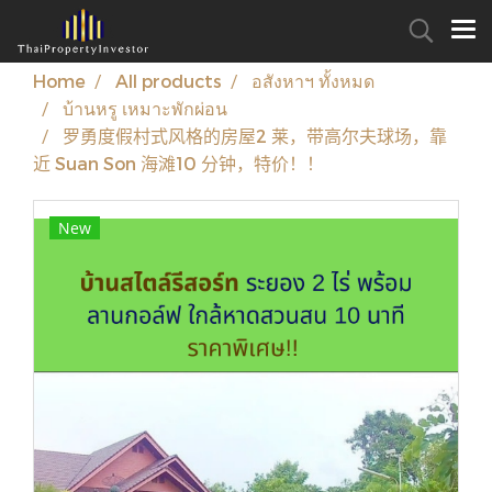
Home
All products
อสังหาฯ ทั้งหมด
บ้านหรู เหมาะพักผ่อน
罗勇度假村式风格的房屋2 莱，带高尔夫球场，靠
近 Suan Son 海滩10 分钟，特价！！
New