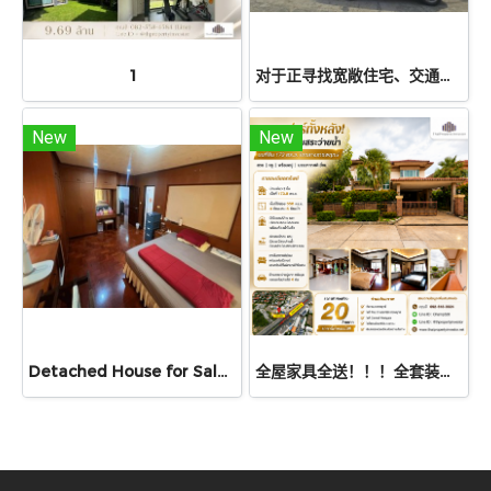
1
对于正寻找宽敞住宅、交通便利且性价比高的家庭来说，这绝对是理想之选！出售位于北榄府Theparak镇Supavalley 1村的独栋别墅。占地55平方哇，使用面积160平方米。4间卧室，2间浴室。防滑地砖，安全可靠。使用面积比同价位的大多数房源更大。离Theparak高速公路仅10分钟车程，可便捷往返Kanchanaphisek高速公路。
New
New
Detached House for Sale in Lat Phrao Wang Hin 14
全屋家具全送！！！全套装修，拎包即住！豪华宽敞高档住宅！出售 — 独栋别墅，Laddarom Elegance Ratchaphruk-Rattanathibet 村，173平方哇，转角地块，村庄临拉差普鲁路，近莲花北部超市，交通便利，地段极佳