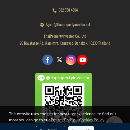
082 558 4584
Agent@thaipropertyinvestor.net
ThaiPropertyInvestor Co., Ltd
28 Navatanee Rd., Ramintra, Kannayao, Bangkok, 10230 Thailand
@thpropertyinvestor
This website uses cookies for best user experience, to find out
more you can go to our
Privacy Policy
,
Cookies Policy