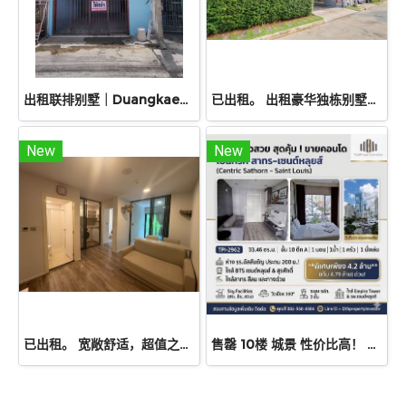
出租联排别墅｜Duangkaew Village
已出租。 出租豪华独栋别墅位于 PYVE Ratchaphruek–Sirindhorn 的稀有转角独栋别墅，土地面积 53.9 平方哇，使用面积 229 平方米，规划 3间卧室、4间浴室，配备宽敞厨房、Pantry、多功能房及花园空间。
New
New
已出租。 宽敞舒适，超值之选！出租公寓Atmoz Chaengwattana，34.88 平方米，两室一厅，二楼。毗邻 Lotus、Makro 和 Central Chaengwattana 购物中心。近 MRT Sri Ratch 地铁站和 Sri Ratch 高速公路！
售罄 10楼 城景 性价比高！ 出售公寓Centric Sathorn – Saint Louis（SC Asset开发），离Assumption小学仅200米，近BTS Saint Louis 600 米 近BTS Surasak，急售