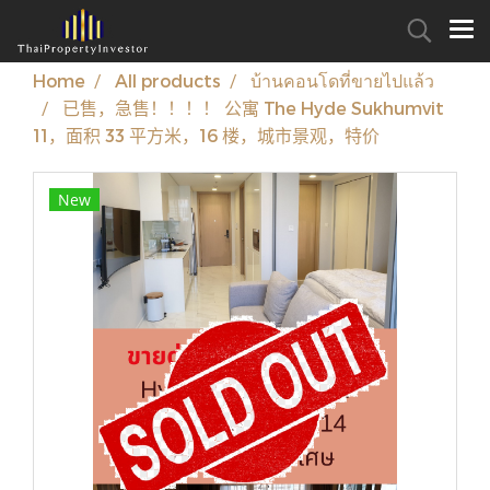
Home
All products
บ้านคอนโดที่ขายไปแล้ว
已售，急售！！！！ 公寓 The Hyde Sukhumvit
11，面积 33 平方米，16 楼，城市景观，特价
New