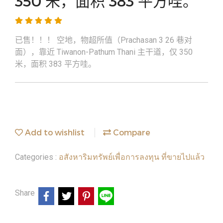
350 米，面积 383 平方哇。
已售！！！ 空地，物超所值（Prachasan 3 26 巷对
面），靠近 Tiwanon-Pathum Thani 主干道，仅 350
米，面积 383 平方哇。
Add to wishlist
Compare
อสังหาริมทรัพย์เพื่อการลงทุน ที่ขายไปแล้ว
Categories :
Share