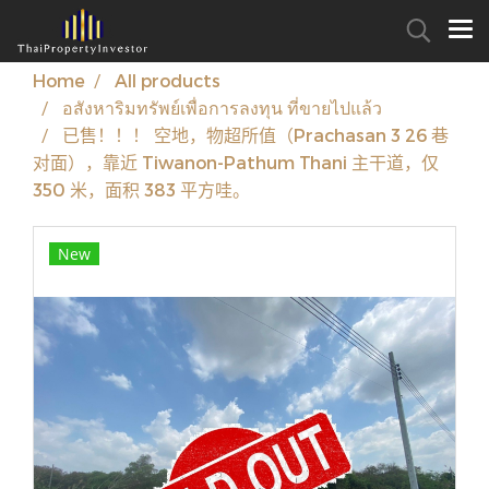
Home
All products
อสังหาริมทรัพย์เพื่อการลงทุน ที่ขายไปแล้ว
已售！！！ 空地，物超所值（Prachasan 3 26 巷
对面），靠近 Tiwanon-Pathum Thani 主干道，仅
350 米，面积 383 平方哇。
New