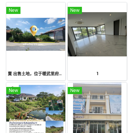
New
New
賣 出售土地，位于暖武里府邦布阿通县兰坡，50平方哇| 售价低于100万泰铢，适合建房，靠近坎查纳披色路（345号公路）
1
New
New