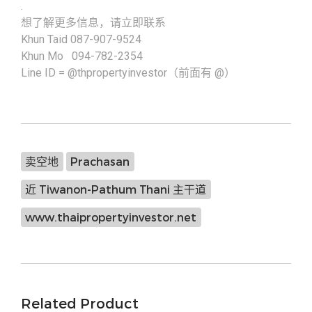
.
想了解更多信息，请立即联系
Khun Taid 087-907-9524
Khun Mo 094-782-2354
Line ID = @thpropertyinvestor（前面有 @）
卖空地
Prachasan
近 Tiwanon-Pathum Thani 主干道
www.thaipropertyinvestor.net
Related Product