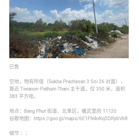
已售
空地，物有所值（Sukha Prachasan 3 Soi 26 对面），
靠近 Tiwanon-Pathum Thani 主干道，仅 350 米，面积
383 平方哇。
.
地点：Bang Phut 街道，北革区，暖武里府 11120
谷歌地图：https://goo.gl/maps/6E1FN4nKq5DRybVk8
.
细节 ：：