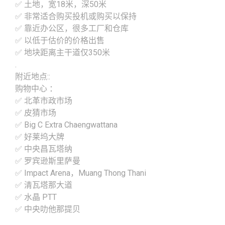
✅ 土地，宽18米，深50米
✅ 非常适合购买投机或购买以保持
✅ 靠近办公区，很多工厂和仓库
✅ 以低于估价的价格出售
✅ 地块距离主干道仅350米
.
附近地点::
购物中心 ：
✅ 北革市政市场
✅ 皮猜市场
✅ Big C Extra Chaengwattana
✅ 好莱坞大牌
✅ 中央昌瓦塔纳
✅ 罗宾逊斯里萨曼
✅ Impact Arena，Muang Thong Thani
✅ 清瓦塔那大道
✅ 水晶 PTT
✅ 中央叻他那提贝