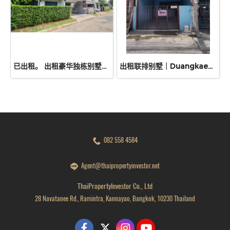
已出租。 出租豪华独栋别墅位于 PYVE Ratchaphruek–Sirindhorn 的稀有转角独栋别墅，土地面积 53.9 平方哇，使用面积 229 平方米，规划 3间卧室、4间浴室，配备宽敞厨房、Pantry、多功能房及花园空间。
出租联排别墅｜Duangkaew Village
082 558 4584
Agent@thaipropertyinvestor.net
ThaiPropertyInvestor Co., Ltd
28 Navatanee Rd., Ramintra, Kannayao, Bangkok, 10230 Thailand