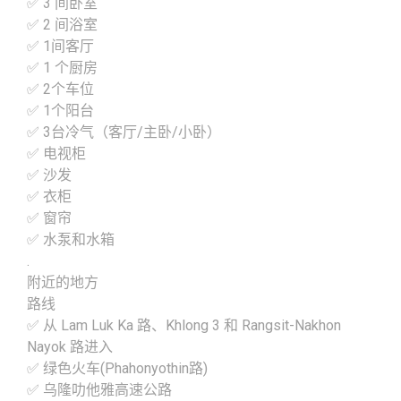
✅ 3 间卧室
✅ 2 间浴室
✅ 1间客厅
✅ 1 个厨房
✅ 2个车位
✅ 1个阳台
✅ 3台冷气（客厅/主卧/小卧）
✅ 电视柜
✅ 沙发
✅ 衣柜
✅ 窗帘
✅ 水泵和水箱
.
附近的地方
路线
✅ 从 Lam Luk Ka 路、Khlong 3 和 Rangsit-Nakhon
Nayok 路进入
✅ 绿色火车(Phahonyothin路)
✅ 乌隆叻他雅高速公路