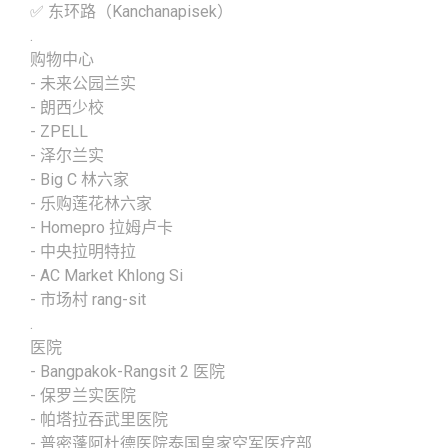
✅ 东环路（Kanchanapisek）
.
购物中心
- 未来公园兰实
- 朗西少校
- ZPELL
- 泽尔兰实
- Big C 林六家
- 乐购莲花林六家
- Homepro 拉姆卢卡
- 中央拉明特拉
- AC Market Khlong Si
- 市场村 rang-sit
.
医院
- Bangpakok-Rangsit 2 医院
- 保罗兰实医院
- 帕塔拉吞武里医院
- 普密蓬阿杜德医院泰国皇家空军医疗部