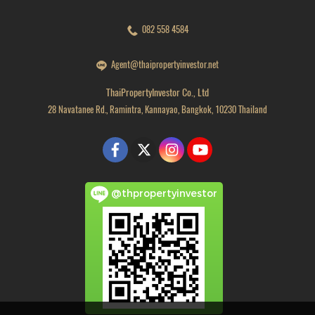
082 558 4584
Agent@thaipropertyinvestor.net
ThaiPropertyInvestor Co., Ltd
28 Navatanee Rd., Ramintra, Kannayao, Bangkok, 10230 Thailand
@thpropertyinvestor