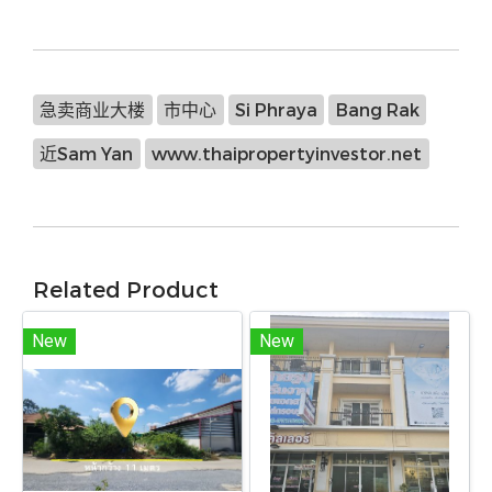
急卖商业大楼
市中心
Si Phraya
Bang Rak
近Sam Yan
www.thaipropertyinvestor.net
Related Product
New
New