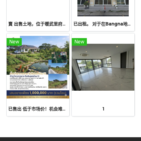
賣 出售土地，位于暖武里府邦布阿通县兰坡，50平方哇| 售价低于100万泰铢，适合建房，靠近坎查纳披色路（345号公路）
已出租。 对于在Bangna地区寻找商业楼的企业家来说，这是一个绝佳的机会！出租位于邦纳区丽思维尔（Ritz Ville Bangna）ABAC巷的三层商业楼
New
New
已售出 低于市场价！机会难得，切勿错过！位于暖武里府赛诺县农费朗盖区Keha Kaset 23巷，一块面积约200平方哇的空地现正出售。无论是投资还是建造自给自足的家园，都是理想之选。
1