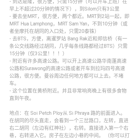
- 到达是隆，很方便，只需15分钟（可以开车上班）在
早上不超过20分钟的情况下），到Silom只有3公里
- 要去坐MRT，很方便，两个都近。MRT到2站一起，即
MRT Hua Lamphong，MRT Sam Yan，不到10分钟（或
者坐摩托在胡同的入口处，只需20泰铢）
- 去BTS，方便，离暹罗站 Bang Rak近和郑信桥（有一
条公交线路经过胡同，几乎每条线路都经过BTS）只需
15分钟（仅3公里！！！）
- 附近有许多高速公路。可以开上高速公路华南蓬高速
公路和Surawong的高速公路或者开车到拉玛四号高速
公路，很方便。曼谷周边任何地方都可以上去。不堵
车。
- 这个位置在黄桥附近。并且非常响亮晚上有很多食物
直到午夜。
地点：在 Soi Petch Ploy从 Si Phraya 路的前面进入。
在胡同的尽头直走，会看到一个三岔路口，左转，直进
右二胡同（左边有红神社），右转。直接进入第一个右
巷，右转进入它。房子在左边小巷的中间。 （你可以打