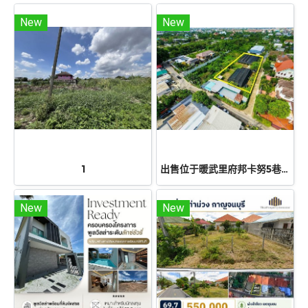
New
New
1
出售位于暖武里府邦卡努5巷（Soi Bang Khanun 5）的优质空地。总面积为1莱2岸86.7平方哇（686.7平方哇）。地理位置优越，近Ratchaphruek 路和拉玛五世环岛（Rama 5 roundabout）。交通便利，可轻松往返市区。是建造豪华住宅、豪华公寓、家庭办公室、办公楼、咖啡馆或进行长期投资的理想之选。
New
New