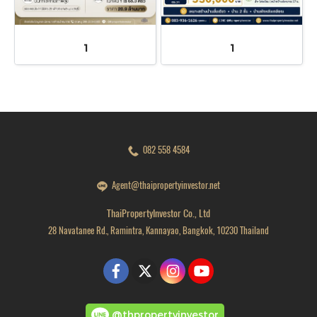
1
1
082 558 4584
Agent@thaipropertyinvestor.net
ThaiPropertyInvestor Co., Ltd
28 Navatanee Rd., Ramintra, Kannayao, Bangkok, 10230 Thailand
@thpropertyinvestor