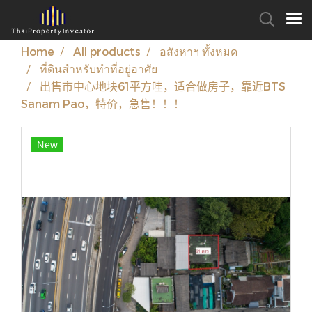
Home
All products
อสังหาฯ ทั้งหมด
ที่ดินสำหรับทำที่อยู่อาศัย
出售市中心地块61平方哇，适合做房子，靠近BTS
Sanam Pao，特价，急售！！！
New