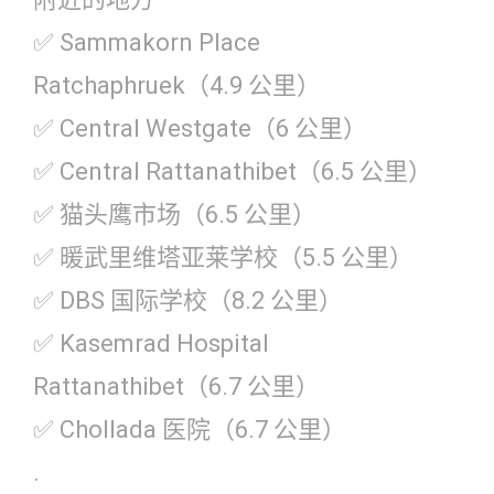
✅ Sammakorn Place
Ratchaphruek（4.9 公里）
✅ Central Westgate（6 公里）
✅ Central Rattanathibet（6.5 公里）
✅ 猫头鹰市场（6.5 公里）
✅ 暖武里维塔亚莱学校（5.5 公里）
✅ DBS 国际学校（8.2 公里）
✅ Kasemrad Hospital
Rattanathibet（6.7 公里）
✅ Chollada 医院（6.7 公里）
.