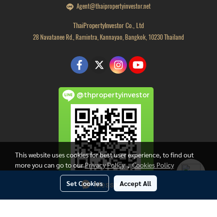
Agent@thaipropertyinvestor.net
ThaiPropertyInvestor Co., Ltd
28 Navatanee Rd., Ramintra, Kannayao, Bangkok, 10230 Thailand
@thpropertyinvestor
This website uses cookies for best user experience, to find out
more you can go to our
Privacy Policy
,
Cookies Policy
Set Cookies
Accept All
Message Us
Copyright by thaipropertyinvestor.net
Visitor today
1