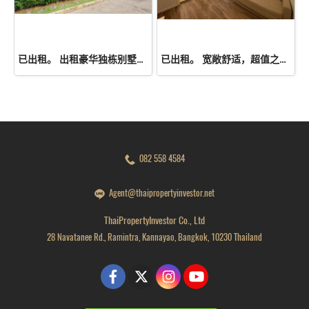
已出租。 出租豪华独栋别墅位于 PYVE Ratchaphruek–Sirindhorn 的稀有转角独栋别墅，土地面积 53.9 平方哇，使用面积 229 平方米，规划 3间卧室、4间浴室，配备宽敞厨房、Pantry、多功能房及花园空间。
已出租。 宽敞舒适，超值之选！出租公寓Atmoz Chaengwattana，34.88 平方米，两室一厅，二楼。毗邻 Lotus、Makro 和 Central Chaengwattana 购物中心。近 MRT Sri Ratch 地铁站和 Sri Ratch 高速公路！
082 558 4584
Agent@thaipropertyinvestor.net
ThaiPropertyInvestor Co., Ltd
28 Navatanee Rd., Ramintra, Kannayao, Bangkok, 10230 Thailand