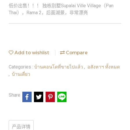
低价出售！！！ 独栋别墅Supalai Ville Village（Pan
Thai），Rama 2，后面湖景，非常漂亮
Add to wishlist
Compare
บ้านคอนโดที่ขายไปแล้ว
อสังหาฯ ทั้งหมด
Categories :
,
บ้านเดี่ยว
,
Share
产品详情