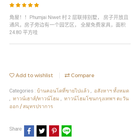
角屋！！Phumjai Niwet 村 2 层联排别墅， 房子开放且
通风，房子旁边有一个园艺区， 全屋免费家具，面积
24.80 平方哇
Add to wishlist
Compare
บ้านคอนโดที่ขายไปแล้ว
อสังหาฯ ทั้งหมด
Categories :
,
ทาวน์เฮาส์/ทาวน์โฮม
ทาวน์โฮมโซนกรุงเทพฯ ตะวัน
,
,
ออก / สมุทรปราการ
Share