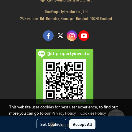
ThaiPropertyInvestor Co., Ltd
28 Navatanee Rd., Ramintra, Kannayao, Bangkok, 10230 Thailand
@thpropertyinvestor
This website uses cookies for best user experience, to find out
more you can go to our
Privacy Policy
,
Cookies Policy
Copyright by thaipropertyinvestor.net
Set Cookies
Accept All
Message Us
Visitor today
1