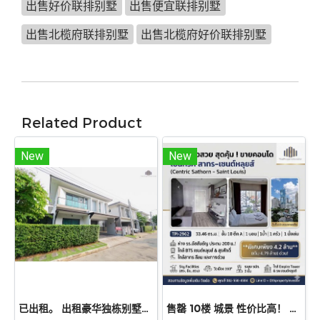
出售好价联排别墅
出售便宜联排别墅
出售北榄府联排别墅
出售北榄府好价联排别墅
Related Product
New
New
已出租。 出租豪华独栋别墅位于 PYVE Ratchaphruek–Sirindhorn 的稀有转角独栋别墅，土地面积 53.9 平方哇，使用面积 229 平方米，规划 3间卧室、4间浴室，配备宽敞厨房、Pantry、多功能房及花园空间。
售罄 10楼 城景 性价比高！ 出售公寓Centric Sathorn – Saint Louis（SC Asset开发），离Assumption小学仅200米，近BTS Saint Louis 600 米 近BTS Surasak，急售