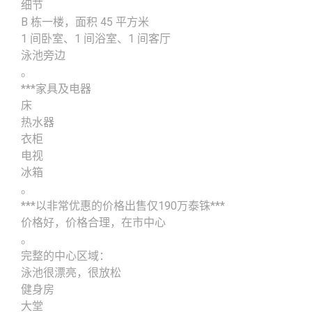
细节
B 栋一楼，面积 45 平方米
1 间卧室、1 间浴室、1 间客厅
泳池旁边
。
***家具及电器
床
热水器
衣柜
电视
冰箱
。
***以非常优惠的价格出售仅190万泰铢***
价格好，价格合理，在市中心
。
完整的中心区域：
泳池很漂亮，很放松
健身房
大堂