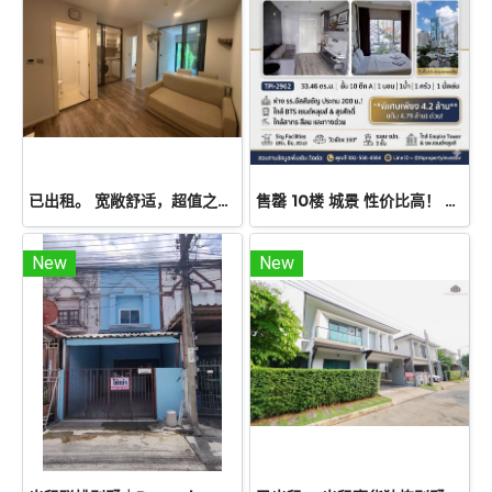
已出租。 宽敞舒适，超值之选！出租公寓Atmoz Chaengwattana，34.88 平方米，两室一厅，二楼。毗邻 Lotus、Makro 和 Central Chaengwattana 购物中心。近 MRT Sri Ratch 地铁站和 Sri Ratch 高速公路！
售罄 10楼 城景 性价比高！ 出售公寓Centric Sathorn – Saint Louis（SC Asset开发），离Assumption小学仅200米，近BTS Saint Louis 600 米 近BTS Surasak，急售
New
New