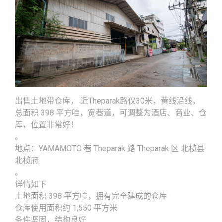
出售土地带仓库， 近Theparak路仅30米，黄线沿线，
总面积 398 平方哇，宽巷道，可调整为酒店、商业、仓
库，位置非常好！
。
地点：YAMAMOTO 巷 Theparak 路 Theparak 区 北榄县
北榄府
。
详情如下
土地面积 398 平方哇，拥有完全建成的仓库
仓库使用面积约 1,550 平方米
条件坚固，结构良好