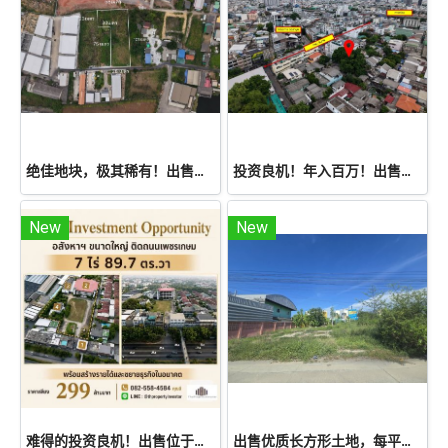
绝佳地块，极其稀有！出售位于 Phetkasem 120 巷，面积 2- 1 - 84 莱的空地。规划用途为紫色，适合建造工厂或仓库。近生活配套设施，离 Phetkasem 主干道仅 950 米。特价！
投资良机！年入百万！出售空地79平方哇，黄金地段！位于市中心黄金地段，Chan路，毗邻Sathorn和Saint Louis。是打造配送中心的理想之选；封闭式货车可轻松进出！
New
New
难得的投资良机！出售位于曼谷Nong Khaem县Nong Khang Phlu区Phetkasem路的大型综合用途物业，占地7莱89.7平方哇
出售优质长方形土地，每平方哇仅 22,000 泰铢，近 Bang Phli 工业区，约 10 分钟可到达 Bangna-Trad 路和 Sukhumvit 路