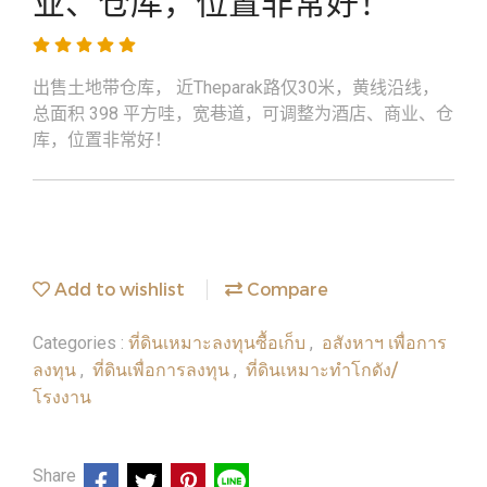
业、仓库，位置非常好！
出售土地带仓库， 近Theparak路仅30米，黄线沿线，
总面积 398 平方哇，宽巷道，可调整为酒店、商业、仓
库，位置非常好！
Add to wishlist
Compare
ที่ดินเหมาะลงทุนซื้อเก็บ
อสังหาฯ เพื่อการ
Categories :
,
ลงทุน
ที่ดินเพื่อการลงทุน
ที่ดินเหมาะทำโกดัง/
,
,
โรงงาน
Share