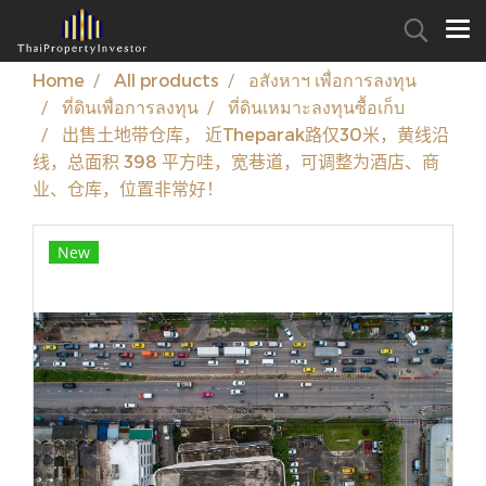
Home
All products
อสังหาฯ เพื่อการลงทุน
ที่ดินเพื่อการลงทุน
ที่ดินเหมาะลงทุนซื้อเก็บ
出售土地带仓库， 近Theparak路仅30米，黄线沿
线，总面积 398 平方哇，宽巷道，可调整为酒店、商
业、仓库，位置非常好！
New