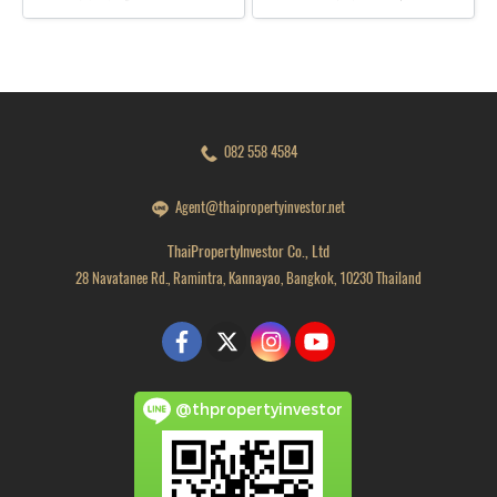
082 558 4584
Agent@thaipropertyinvestor.net
ThaiPropertyInvestor Co., Ltd
28 Navatanee Rd., Ramintra, Kannayao, Bangkok, 10230 Thailand
@thpropertyinvestor