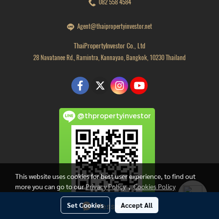
082 558 4584
Agent@thaipropertyinvestor.net
ThaiPropertyInvestor Co., Ltd
28 Navatanee Rd., Ramintra, Kannayao, Bangkok, 10230 Thailand
@thpropertyinvestor
This website uses cookies for best user experience, to find out
more you can go to our
Privacy Policy
,
Cookies Policy
Set Cookies
Accept All
Message Us