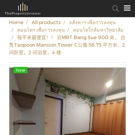
Home
All products
อสังหาฯ เพื่อการลงทุน
คอนโดฯ เพื่อการลงทุน
คอนโดใกล้มหาวิทยาลัย
每平米最便宜！！ 近MRT Bang Sue 900 米， 出
售Taopoon Mansion Tower C公寓 58.75 平方米，2
间卧室，2 间浴室，4 楼
New