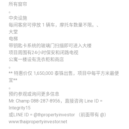
所有窗帘
。
中央设施
每间客房可停放 1 辆车，摩托车数量不限。、
大堂
电梯
带钥匙卡系统的玻璃门扫描即可进入大楼
项目周围有24小时保安和闭路电视
公寓一楼设有洗衣柜和商店
。
** 特惠价仅 1,650,000 泰铢出售，项目中每平方米最便
宜**
。
预约参观或询问更多信息
Mr. Champ 088-287-8956，直接咨询 Line ID =
Integrity15
或LINE ID = @thpropertyinvestor （前面带有 @）
www.thaipropertyinvestor.net
。