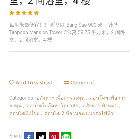
室，2 间浴室，4 楼
每平米最便宜！！ 近MRT Bang Sue 900 米， 出售
Taopoon Mansion Tower C公寓 58.75 平方米，2 间卧
室，2 间浴室，4 楼
Add to wishlist
Compare
อสังหาฯ เพื่อการลงทุน
คอนโดฯ เพื่อการ
Categories :
,
ลงทุน
คอนโดใกล้มหาวิทยาลัย
อสังหาฯ ทั้งหมด
,
,
,
คอนโดมิเนี่ยม
คอนโด 2 ห้องนอน แนวรถไฟฟ้า
,
Share