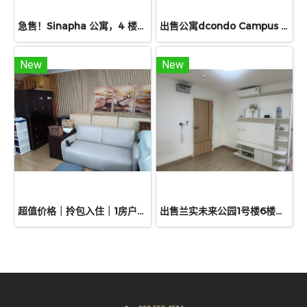
急售！Sinapha 公寓，4 楼，42.15 平方米，两室一卫。这是该地段面积最大、性价比最高的户型。
出售公寓dcondo Campus Resort Dome Rangsit Phase 3，近Thammasat University Rangsit Campus。面积30.65平方米，位于4楼，视野开阔，私密性好，易于出租。
New
New
超值价格｜拎包入住｜1房户型｜邻近 Airport Rail Link Ramkhamhaeng 位于 Lumpini Ville Ramkhamhaeng 26 E栋1楼，建筑面积 28.37 平方米，规划 1卧室、1浴室，功能分区明确，阳台视野开阔，通风良好。
出售兰实未来公园1号楼6楼，33.39平方米经济适用公寓。地理位置优越，位于兰实，靠近大学，自住或投资皆宜！