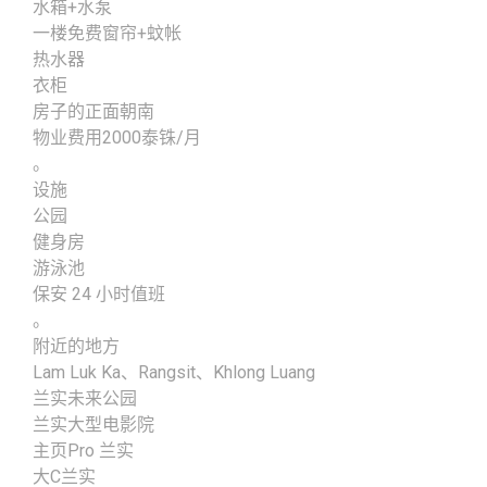
水箱+水泵
一楼免费窗帘+蚊帐
热水器
衣柜
房子的正面朝南
物业费用2000泰铢/月
。
设施
公园
健身房
游泳池
保安 24 小时值班
。
附近的地方
Lam Luk Ka、Rangsit、Khlong Luang
兰实未来公园
兰实大型电影院
主页Pro 兰实
大C兰实