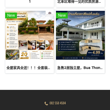
1
北革区难得一见的优质房源！出售位于Kua Kool Niwet Village的大型两层独立屋，占地129平方哇，由Seacon建造，结构坚固。离粉红线地铁站仅550米。
New
New
全屋家具全送！！！全套装修，拎包即住！豪华宽敞高档住宅！出售 — 独栋别墅，Laddarom Elegance Ratchaphruk-Rattanathibet 村，173平方哇，转角地块，村庄临拉差普鲁路，近莲花北部超市，交通便利，地段极佳
急售2层独立屋，Bua Thong Thani Parkville 1项目，漂亮的房子，整个外观、内部和屋顶都新粉刷过，准备立即入住
082 558 4584