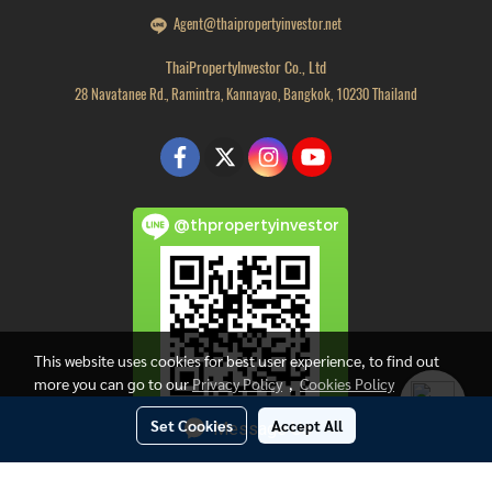
Agent@thaipropertyinvestor.net
ThaiPropertyInvestor Co., Ltd
28 Navatanee Rd., Ramintra, Kannayao, Bangkok, 10230 Thailand
@thpropertyinvestor
This website uses cookies for best user experience, to find out
more you can go to our
Privacy Policy
,
Cookies Policy
Set Cookies
Accept All
Message Us
Copyright by thaipropertyinvestor.net