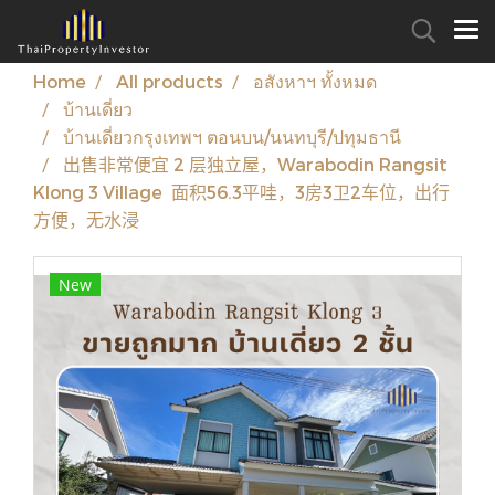
Home
All products
อสังหาฯ ทั้งหมด
บ้านเดี่ยว
บ้านเดี่ยวกรุงเทพฯ ตอนบน/นนทบุรี/ปทุมธานี
出售非常便宜 2 层独立屋，Warabodin Rangsit
Klong 3 Village 面积56.3平哇，3房3卫2车位，出行
方便，无水浸️
New