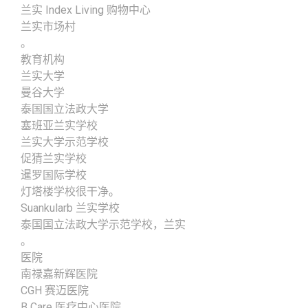
兰实 Index Living 购物中心
兰实市场村
。
教育机构
兰实大学
曼谷大学
泰国国立法政大学
塞班亚兰实学校
兰实大学示范学校
促猜兰实学校
暹罗国际学校
灯塔楼学校很干净。
Suankularb 兰实学校
泰国国立法政大学示范学校，兰实
。
医院
南禄嘉新辉医院
CGH 赛迈医院
B Care 医疗中心医院