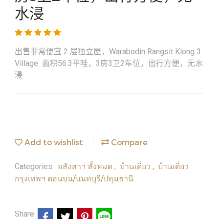
水浸️
出售非常便宜 2 层独立屋，Warabodin Rangsit Klong 3
Village 面积56.3平哇，3房3卫2车位，出行方便，无水
浸️
Add to wishlist
Compare
อสังหาฯ ทั้งหมด
บ้านเดี่ยว
บ้านเดี่ยว
Categories :
,
,
กรุงเทพฯ ตอนบน/นนทบุรี/ปทุมธานี
Share