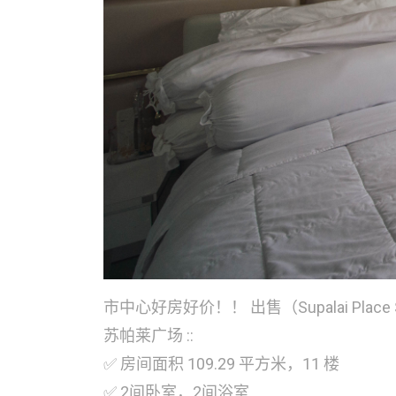
市中心好房好价！！ 出售（Supalai Place 
苏帕莱广场 ::
✅ 房间面积 109.29 平方米，11 楼
✅ 2间卧室，2间浴室