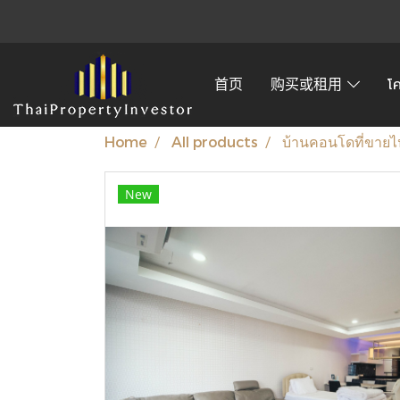
首页
购买或租用
โ
Home
All products
บ้านคอนโดที่ขายไ
New