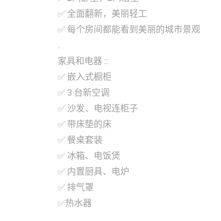
✅ 全面翻新，美丽轻工
✅ 每个房间都能看到美丽的城市景观
.
家具和电器 ::
✅ 嵌入式橱柜
✅ 3 台新空调
✅ 沙发、电视连柜子
✅ 带床垫的床
✅ 餐桌套装
✅ 冰箱、电饭煲
✅ 内置厨具、电炉
✅ 排气罩
✅热水器
.