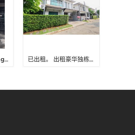
出租联排别墅｜Duangkaew Village
已出租。 出租豪华独栋别墅位于 PYVE Ratchaphruek–Sirindhorn 的稀有转角独栋别墅，土地面积 53.9 平方哇，使用面积 229 平方米，规划 3间卧室、4间浴室，配备宽敞厨房、Pantry、多功能房及花园空间。