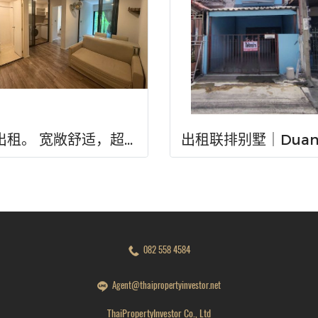
已出租。 宽敞舒适，超值之选！出租公寓Atmoz Chaengwattana，34.88 平方米，两室一厅，二楼。毗邻 Lotus、Makro 和 Central Chaengwattana 购物中心。近 MRT Sri Ratch 地铁站和 Sri Ratch 高速公路！
082 558 4584
Agent@thaipropertyinvestor.net
ThaiPropertyInvestor Co., Ltd