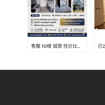
售罄 10楼 城景 性价比高！ 出售公寓Centric Sathorn – Saint Louis（SC Asset开发），离Assumption小学仅200米，近BTS Saint Louis 600 米 近BTS Surasak，急售