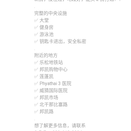
.
完整的中央设施
✅ 大堂
✅ 健身房
✅ 游泳池
✅ 钥匙卡进出，安全私密
.
附近的地方
✅ 乐松地铁站
✅ 邦凯购物中心
✅ 莲蓬凯
✅ Phyathai 3 医院
✅ 威猜国际医院
✅ 邦凯市场
✅ 北干那比塞路
✅ 邦凯路
.
想了解更多信息，请联系