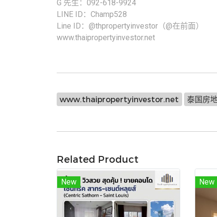
G 先生：092-618-9924
LINE ID：Champ528
Line ID：@thpropertyinvestor（@在前面）
www.thaipropertyinvestor.net
www.thaipropertyinvestor.net
泰国房
Related Product
New
New