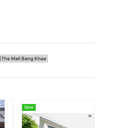
e Mall Bang Khae
New