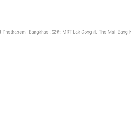
tkasem -Bangkhae , 靠近 MRT Lak Song 和 The Mall B