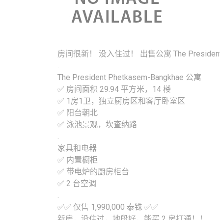
房间很新！ 没入住过！ 出售公寓 The President Phe
.
The President Phetkasem-Bangkhae 公寓
✅ 房间面积 29.94 平方米，14 楼
✅ 1房1卫，独立厨房区和客厅卧室区
✅ 阳台朝北
✅ 泳池景观，坎查纳路
.
家具和电器
✅ 内置橱柜
✅ 带电炉的厨房柜台
✅ 2 台空调
.
✅✅ 仅售 1,990,000 泰铢 ✅✅
新房，没住过，地段好，能买 2 房打通！！