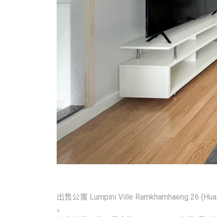
出售公寓 Lumpini Ville Ramkhamhaeng 26
。