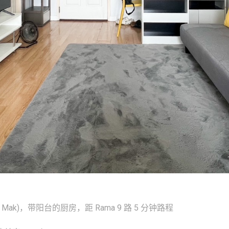
 (Hua Mak)，带阳台的厨房，距 Rama 9 路 5 分钟路程