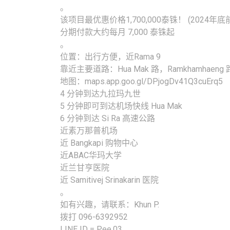
。
该项目最优惠价格1,700,000泰铢！ (2024年底前
分期付款大约每月 7,000 泰铢起
。
位置：出行方便，近Rama 9
靠近主要道路：Hua Mak 路，Ramkhamhaeng 路
地图：maps.app.goo.gl/DPjogDv41Q3cuErq5
4 分钟到达九拉玛九世
5 分钟即可到达机场快线 Hua Mak
6 分钟到达 Si Ra 高速公路
近素万那普机场
近 Bangkapi 购物中心
近ABAC华玛大学
近兰甘亨医院
近 Samitivej Srinakarin 医院
。
如有兴趣，请联系：Khun P.
拨打 096-6392952
LINE ID = Pee.03