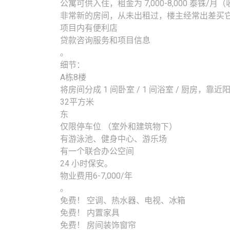
公寓可供入住，租金为 7,000-8,000 泰铢/月（
非常新的房间，从未出租过，楼主经常出差买
项目内有便利店
贷款咨询服务和项目信息
。
细节：
A栋8楼
将房间分成 1 间卧室 / 1 间浴室 / 厨房，靠近
32平方米
东
仅限停车位 （室外和建筑物下）
有游泳池、健身中心、游乐场
有一个联合办公空间
24 小时保安。
物业费用6-7,000/年
。
免费！ 空调、热水器、电视、冰箱
免费！ 内置家具
免费！ 房间装饰窗帘