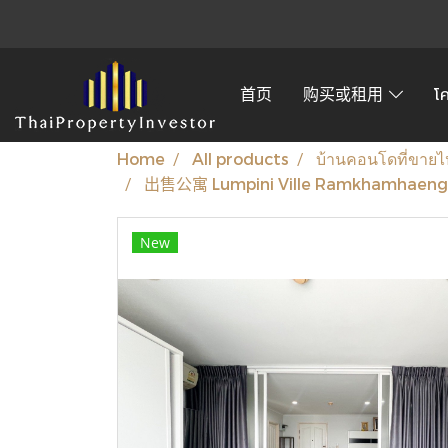
首页
购买或租用
โ
Home
All products
บ้านคอนโดที่ขายไ
出售公寓 Lumpini Ville Ramkhamhae
New