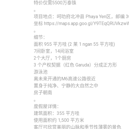
特价仅需5500万泰铢
。
项目地点：呵叻府北冲县 Phaya Yen区，邮编 30
坐标 https://maps.app.goo.gl/Y9TEqQRUVkz
。
细节：
面积 955 平方哇 (2 莱 1 ngan 55 平方哇)
7间卧室，14间浴室
2个大厅，1个厨房
3 个产权契据（红色 Garuda）分成正方形
游泳池
离未来开通的M6高速公路很近
置身于纯净、宁静的大自然之中
房子朝南
。
度假屋详情：
建筑面积：355 平方哇
使用面积约 1,500 平方米
客厅可欣赏美丽的山脉和季节性薄雾的景色