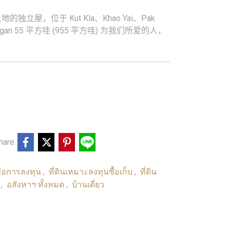
屋，位于 Kut Kla、Khao Yai、Pak
 1 ngan 55 平方哇 (955 平方哇) 为我们所爱的人，
hare
เพื่อการลงทุน
ที่ดินเหมาะลงทุนซื้อเก็บ
ที่ดิน
,
,
น
อสังหาฯ ทั้งหมด
บ้านเดี่ยว
,
,