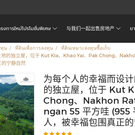
ครงการใหม่โปรโมชั่นพิเศษ
与我们一起出售房地产
ข
งทุน
ที่ดินเพื่อการลงทุน
ที่ดินเหมาะลงทุนซื้อเก็บ
位于 Kut Kla、Khao Yai、Pak Chong、Nakhon Ra
真正的宁静自然
为每个人的幸福而设计
的独立屋，位于 Kut Kl
Chong、Nakhon Ra
ngan 55 平方哇 (9
人，被幸福包围真正的