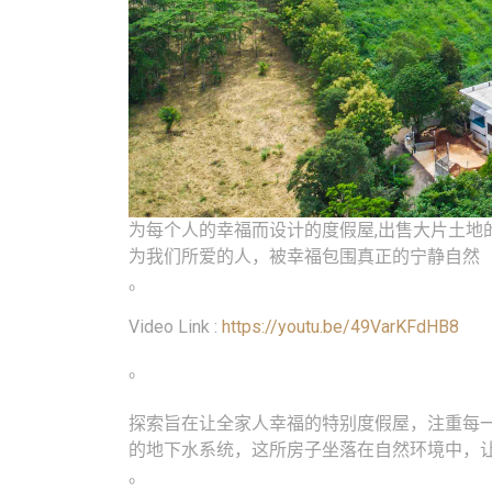
为每个人的幸福而设计的度假屋,出售大片土地的独立屋，位于 Ku
为我们所爱的人，被幸福包围真正的宁静自然
。
Video Link :
https://youtu.be/49VarKFdHB8
。
探索旨在让全家人幸福的特别度假屋，注重每
的地下水系统，这所房子坐落在自然环境中，
。