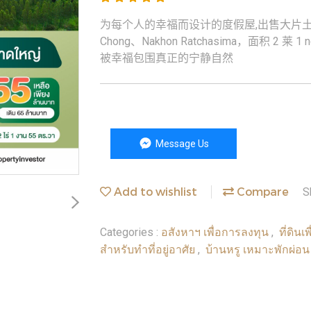
为每个人的幸福而设计的度假屋,出售大片土地的独立
Chong、Nakhon Ratchasima，面积 2 莱
被幸福包围真正的宁静自然
Message Us
Add to wishlist
Compare
S
อสังหาฯ เพื่อการลงทุน
ที่ดิน
Categories :
,
สำหรับทำที่อยู่อาศัย
บ้านหรู เหมาะพักผ่อ
,