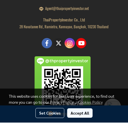
Agent@thaipropertyinvestor.net
ThaiPropertyInvestor Co., Ltd
28 Navatanee Rd., Ramintra, Kannayao, Bangkok, 10230 Thailand
@thpropertyinvestor
This website uses cookies for best user experience, to find out
more you can go to our
Privacy Policy
,
Cookies Policy
Set Cookies
Accept All
Message Us
Copyright by thaipropertyinvestor.net