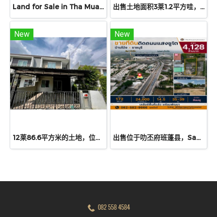
Land for Sale in Tha Muang, Kanchanaburi | 69.7 sq.wah | THB 550K
出售土地面积3莱1.2平方哇，位于暖武里府北革县空帕乌东区
New
New
12莱86.6平方米的土地，位于罗勇府Mueang县Choeng Noen区，宽度120×227米，3边紧邻道路
出售位于叻丕府班蓬县，Saeng Chuto路旁，近Big C超市和Lotus Ban Pong餐厅（约800米）的土地。| 商业用地 | 班蓬县发展潜力巨大。
082 558 4584